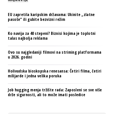
EU zapretila karipskim državama: Ukinite „zlatne
pasoše“ ili gubite bezvizni režim
Ko navija za 40 stepeni? Biznisi kojima je toplotni
talas najbolja reklama
Ovo su najgledaniji filmovi na striming platformama
u 2026. godini
Holivudska bioskopska renesansa: Četiri filma, četiri
milijarde i jedna velika poruka
Job hugging menja tržište rada: Zaposleni se sve više
drže sigurnosti, ali to može imati posledice