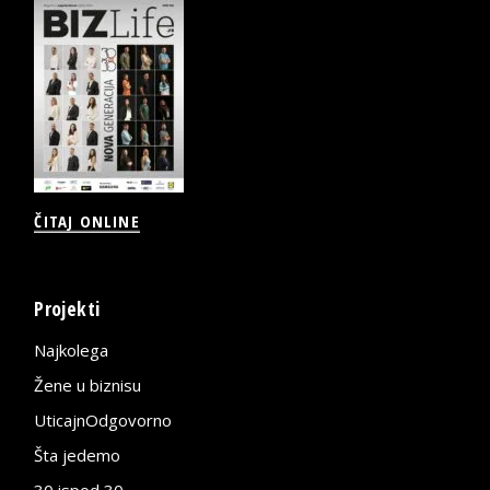
ČITAJ ONLINE
Projekti
Najkolega
Žene u biznisu
UticajnOdgovorno
Šta jedemo
30 ispod 30