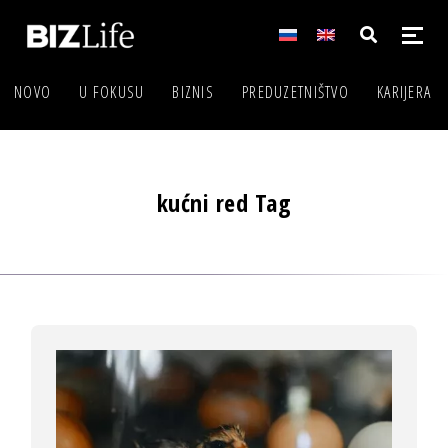
NOVO
U FOKUSU
BIZNIS
PREDUZETNIŠTVO
KARIJERA
kućni red Tag