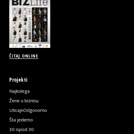
ČITAJ ONLINE
Projekti
Najkolega
Žene u biznisu
UticajnOdgovorno
Šta jedemo
30 ispod 30