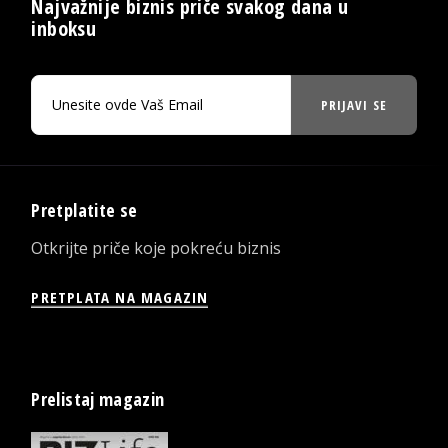
Najvažnije biznis priče svakog dana u
inboksu
PRIJAVI SE
Pretplatite se
Otkrijte priče koje pokreću biznis
PRETPLATA NA MAGAZIN
Prelistaj magazin