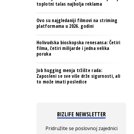
toplotni talas najbolja reklama
Ovo su najgledaniji filmovi na striming
platformama u 2026. godini
Holivudska bioskopska renesansa: Četiri
filma, četiri milijarde i jedna velika
poruka
Job hugging menja tržište rada:
Zaposleni se sve više drže sigurnosti, ali
to može imati posledice
BIZLIFE NEWSLETTER
Pridružite se poslovnoj zajednici