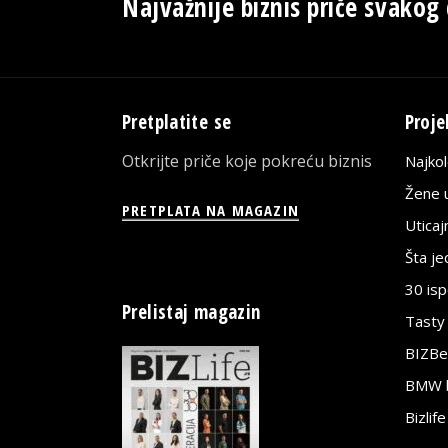
Najvažnije biznis priče svakog
Pretplatite se
Proje
Otkrijte priče koje pokreću biznis
Najko
Žene u
PRETPLATA NA MAGAZIN
Utica
Šta j
30 is
Prelistaj magazin
Tasty
BIZBe
BMW bi
Bizlif