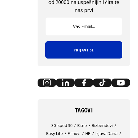
od 20000 najuspešnijih i čitajte
nas prvi
PRIJAVI SE
TAGOVI
30 Ispod 30
Bitno
Bizbendovi
Easy Life
Filmovi
HR
Izjava Dana