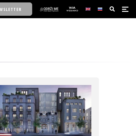
WSLETTER
E/SCHOOL
E/SCHOOL
A
A