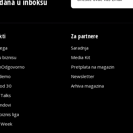
 dana u inboksu
kti
Za partnere
lega
Saradnja
 biznisu
Media Kit
jnOdgovorno
Pretplata na magazin
edemo
Newsletter
pod 30
Arhiva magazina
 Talks
ndovi
znis liga
e Week