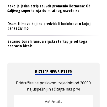
Kako je jedan strip zauvek promenio Betmena: Od
šaljivog superheroja do mračnog osvetnika
Osam filmova koji su predvideli budućnost u kojoj
danas živimo
Bacamo tone hrane, a srpski startap je od toga
napravio biznis
BIZLIFE NEWSLETTER
Pridružite se poslovnoj zajednici od 20000
najuspešnijih i čitajte nas prvi