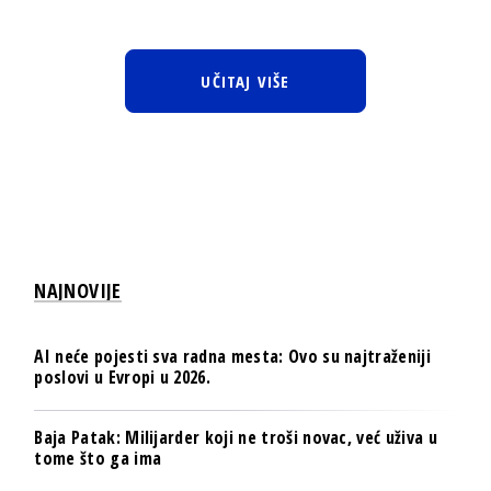
UČITAJ VIŠE
NAJNOVIJE
AI neće pojesti sva radna mesta: Ovo su najtraženiji
poslovi u Evropi u 2026.
Baja Patak: Milijarder koji ne troši novac, već uživa u
tome što ga ima