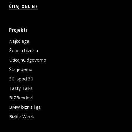
ČITAJ ONLINE
Projekti
Najkolega
Žene u biznisu
UticajnOdgovorno
Šta jedemo
30 ispod 30
Tasty Talks
BIZBendovi
BMW biznis liga
Bizlife Week