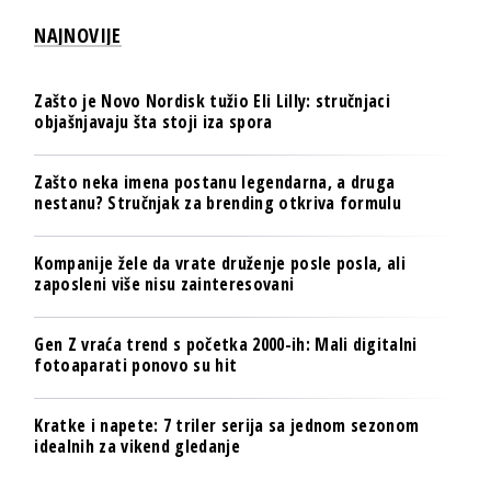
NAJNOVIJE
Zašto je Novo Nordisk tužio Eli Lilly: stručnjaci
objašnjavaju šta stoji iza spora
Zašto neka imena postanu legendarna, a druga
nestanu? Stručnjak za brending otkriva formulu
Kompanije žele da vrate druženje posle posla, ali
zaposleni više nisu zainteresovani
Gen Z vraća trend s početka 2000-ih: Mali digitalni
fotoaparati ponovo su hit
Kratke i napete: 7 triler serija sa jednom sezonom
idealnih za vikend gledanje