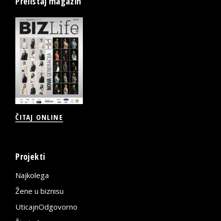
Prelistaj magazin
ČITAJ ONLINE
Projekti
Najkolega
Žene u biznisu
UticajnOdgovorno