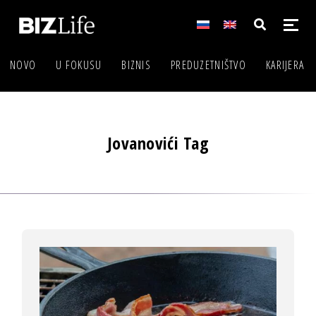
NOVO
U FOKUSU
BIZNIS
PREDUZETNIŠTVO
KARIJERA
Jovanovići Tag