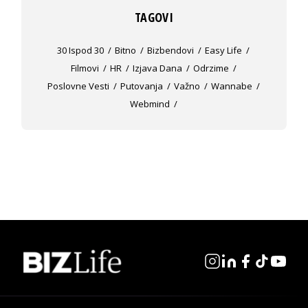
TAGOVI
30 Ispod 30
Bitno
Bizbendovi
Easy Life
Filmovi
HR
Izjava Dana
Odrzime
Poslovne Vesti
Putovanja
Važno
Wannabe
Webmind