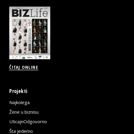
ČITAJ ONLINE
Projekti
Najkolega
Žene u biznisu
UticajnOdgovorno
Šta jedemo