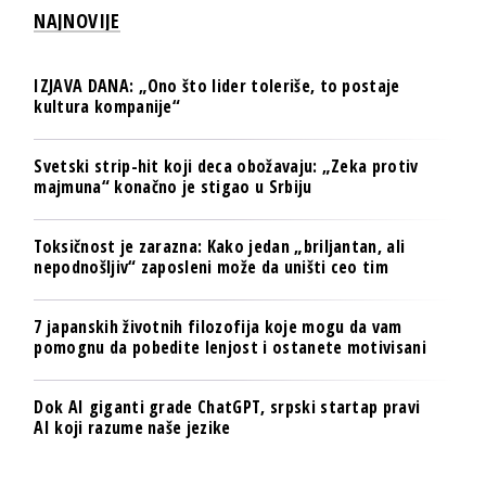
NAJNOVIJE
IZJAVA DANA: „Ono što lider toleriše, to postaje
kultura kompanije“
Svetski strip-hit koji deca obožavaju: „Zeka protiv
majmuna“ konačno je stigao u Srbiju
Toksičnost je zarazna: Kako jedan „briljantan, ali
nepodnošljiv“ zaposleni može da uništi ceo tim
7 japanskih životnih filozofija koje mogu da vam
pomognu da pobedite lenjost i ostanete motivisani
Dok AI giganti grade ChatGPT, srpski startap pravi
AI koji razume naše jezike