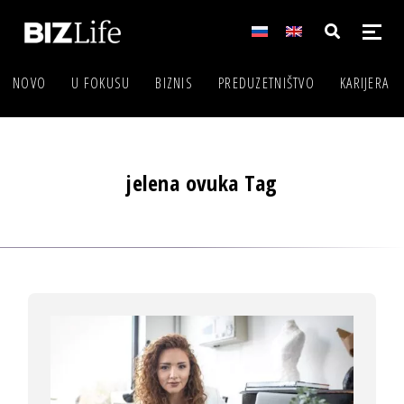
NOVO
U FOKUSU
BIZNIS
PREDUZETNIŠTVO
KARIJERA
jelena ovuka Tag