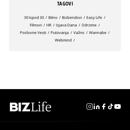
TAGOVI
30 Ispod 30
Bitno
Bizbendovi
Easy Life
Filmovi
HR
Izjava Dana
Odrzime
Poslovne Vesti
Putovanja
Važno
Wannabe
Webmind