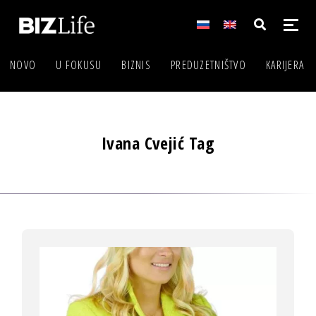
NOVO
U FOKUSU
BIZNIS
PREDUZETNIŠTVO
KARIJERA
Ivana Cvejić Tag