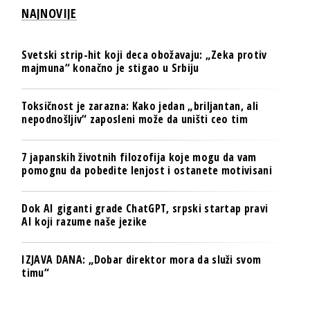
NAJNOVIJE
Svetski strip-hit koji deca obožavaju: „Zeka protiv
majmuna“ konačno je stigao u Srbiju
Toksičnost je zarazna: Kako jedan „briljantan, ali
nepodnošljiv“ zaposleni može da uništi ceo tim
7 japanskih životnih filozofija koje mogu da vam
pomognu da pobedite lenjost i ostanete motivisani
Dok AI giganti grade ChatGPT, srpski startap pravi
AI koji razume naše jezike
IZJAVA DANA: „Dobar direktor mora da služi svom
timu“