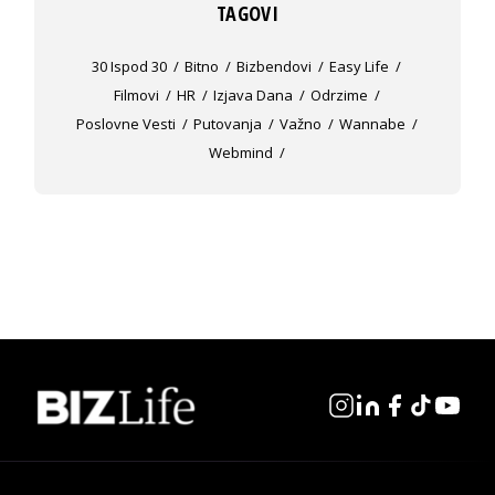
TAGOVI
30 Ispod 30
Bitno
Bizbendovi
Easy Life
Filmovi
HR
Izjava Dana
Odrzime
Poslovne Vesti
Putovanja
Važno
Wannabe
Webmind