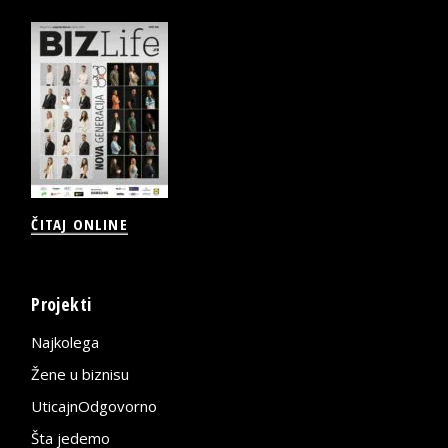
ČITAJ ONLINE
Projekti
Najkolega
Žene u biznisu
UticajnOdgovorno
Šta jedemo