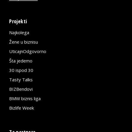
Projekti
Najkolega
Žene u biznisu
UticajnOdgovorno
Šta jedemo
30 ispod 30
Tasty Talks
BIZBendovi
BMW biznis liga
Bizlife Week
Za partnere