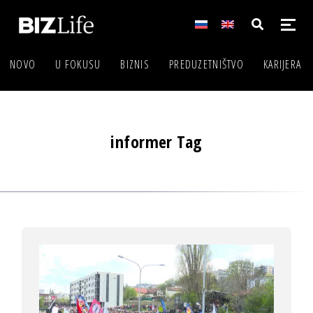
NOVO
U FOKUSU
BIZNIS
PREDUZETNIŠTVO
KARIJERA
informer Tag