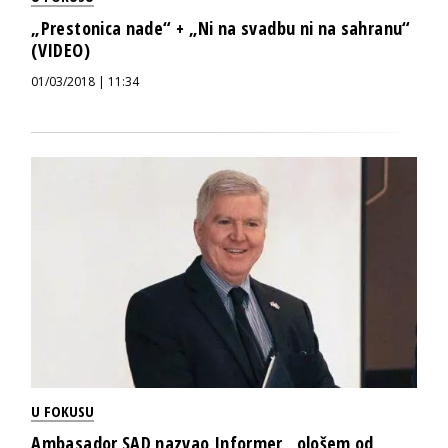
„Prestonica nade“ + „Ni na svadbu ni na sahranu“
(VIDEO)
01/03/2018 | 11:34
U FOKUSU
Ambasador SAD nazvao Informer „ološem od