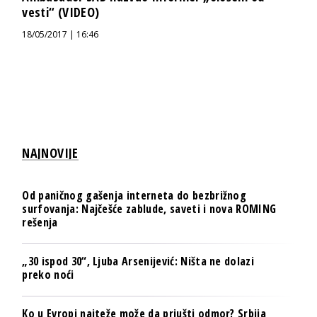
vesti“ (VIDEO)
18/05/2017 | 16:46
NAJNOVIJE
Od paničnog gašenja interneta do bezbrižnog
surfovanja: Najčešće zablude, saveti i nova ROMING
rešenja
„30 ispod 30“, Ljuba Arsenijević: Ništa ne dolazi
preko noći
Ko u Evropi najteže može da priušti odmor? Srbija