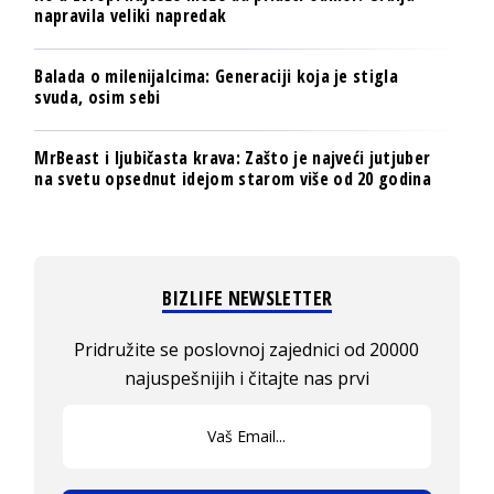
napravila veliki napredak
Balada o milenijalcima: Generaciji koja je stigla
svuda, osim sebi
MrBeast i ljubičasta krava: Zašto je najveći jutjuber
na svetu opsednut idejom starom više od 20 godina
BIZLIFE NEWSLETTER
Pridružite se poslovnoj zajednici od 20000
najuspešnijih i čitajte nas prvi