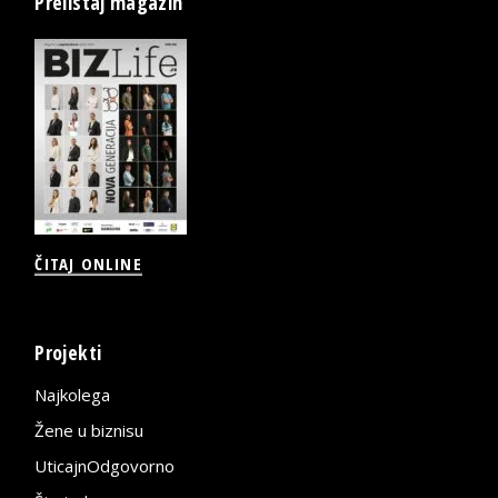
Prelistaj magazin
ČITAJ ONLINE
Projekti
Najkolega
Žene u biznisu
UticajnOdgovorno