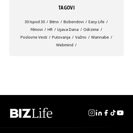
TAGOVI
30 Ispod 30
Bitno
Bizbendovi
Easy Life
Filmovi
HR
Izjava Dana
Odrzime
Poslovne Vesti
Putovanja
Važno
Wannabe
Webmind