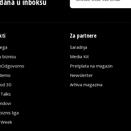
 dana u inboksu
kti
Za partnere
lega
Saradnja
 biznisu
Media Kit
jnOdgovorno
Pretplata na magazin
edemo
Newsletter
pod 30
Arhiva magazina
 Talks
ndovi
znis liga
e Week