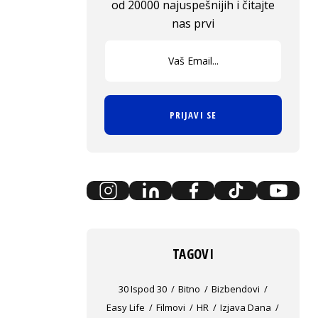
od 20000 najuspešnijih i čitajte
nas prvi
PRIJAVI SE
TAGOVI
30 Ispod 30
Bitno
Bizbendovi
Easy Life
Filmovi
HR
Izjava Dana