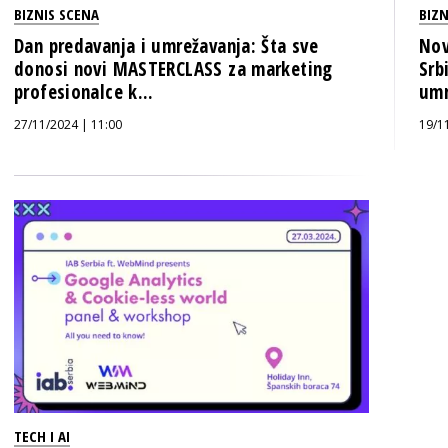
BIZNIS SCENA
BIZN
Dan predavanja i umrežavanja: Šta sve
Nov
donosi novi MASTERCLASS za marketing
Srb
profesionalce k...
umr
27/11/2024 | 11:00
19/1
TECH I AI