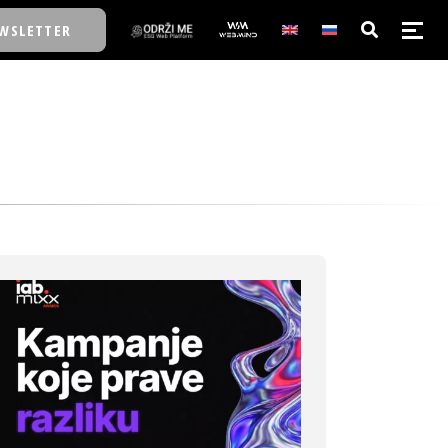
WSLETTER
E/SCHOOL
E/SCHOOL
A
A