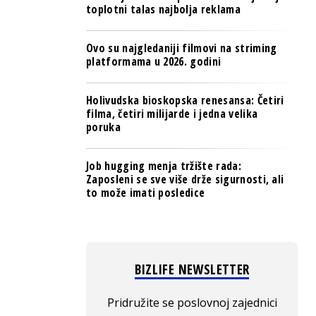
toplotni talas najbolja reklama
Ovo su najgledaniji filmovi na striming
platformama u 2026. godini
Holivudska bioskopska renesansa: Četiri
filma, četiri milijarde i jedna velika
poruka
Job hugging menja tržište rada:
Zaposleni se sve više drže sigurnosti, ali
to može imati posledice
BIZLIFE NEWSLETTER
Pridružite se poslovnoj zajednici