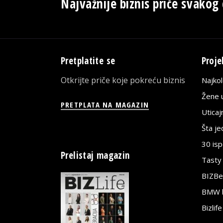
Najvažnije biznis priče svakog
Pretplatite se
Proje
Otkrijte priče koje pokreću biznis
Najko
Žene u
PRETPLATA NA MAGAZIN
Utica
Šta j
30 is
Prelistaj magazin
Tasty
BIZBe
BMW bi
Bizlif