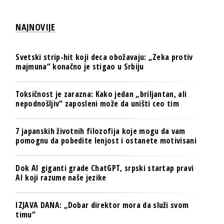
NAJNOVIJE
Svetski strip-hit koji deca obožavaju: „Zeka protiv
majmuna“ konačno je stigao u Srbiju
Toksičnost je zarazna: Kako jedan „briljantan, ali
nepodnošljiv“ zaposleni može da uništi ceo tim
7 japanskih životnih filozofija koje mogu da vam
pomognu da pobedite lenjost i ostanete motivisani
Dok AI giganti grade ChatGPT, srpski startap pravi
AI koji razume naše jezike
IZJAVA DANA: „Dobar direktor mora da služi svom
timu“