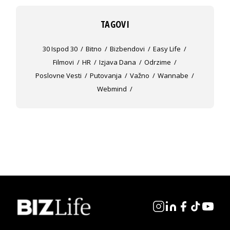
TAGOVI
30 Ispod 30
Bitno
Bizbendovi
Easy Life
Filmovi
HR
Izjava Dana
Odrzime
Poslovne Vesti
Putovanja
Važno
Wannabe
Webmind