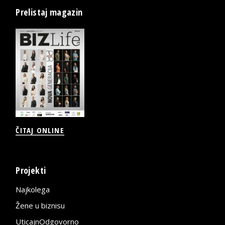
Prelistaj magazin
ČITAJ ONLINE
Projekti
Najkolega
Žene u biznisu
UticajnOdgovorno