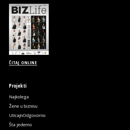
ČITAJ ONLINE
Projekti
Najkolega
Žene u biznisu
UticajnOdgovorno
Šta jedemo