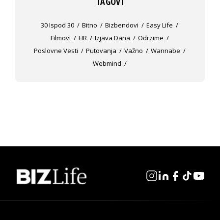
TAGOVI
30 Ispod 30
Bitno
Bizbendovi
Easy Life
Filmovi
HR
Izjava Dana
Odrzime
Poslovne Vesti
Putovanja
Važno
Wannabe
Webmind