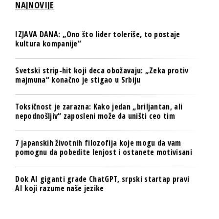
NAJNOVIJE
IZJAVA DANA: „Ono što lider toleriše, to postaje
kultura kompanije“
Svetski strip-hit koji deca obožavaju: „Zeka protiv
majmuna“ konačno je stigao u Srbiju
Toksičnost je zarazna: Kako jedan „briljantan, ali
nepodnošljiv“ zaposleni može da uništi ceo tim
7 japanskih životnih filozofija koje mogu da vam
pomognu da pobedite lenjost i ostanete motivisani
Dok AI giganti grade ChatGPT, srpski startap pravi
AI koji razume naše jezike