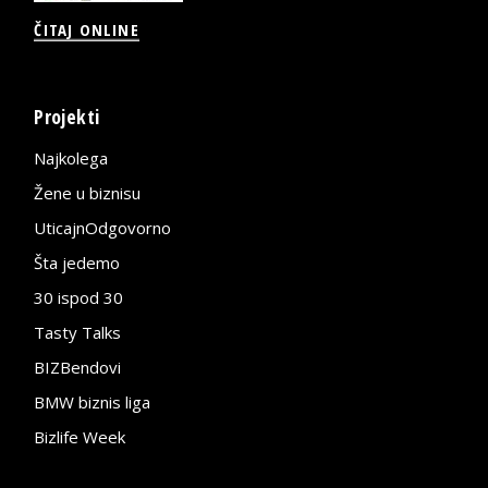
ČITAJ ONLINE
Projekti
Najkolega
Žene u biznisu
UticajnOdgovorno
Šta jedemo
30 ispod 30
Tasty Talks
BIZBendovi
BMW biznis liga
Bizlife Week