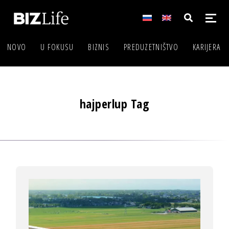
NOVO
U FOKUSU
BIZNIS
PREDUZETNIŠTVO
KARIJERA
hajperlup Tag