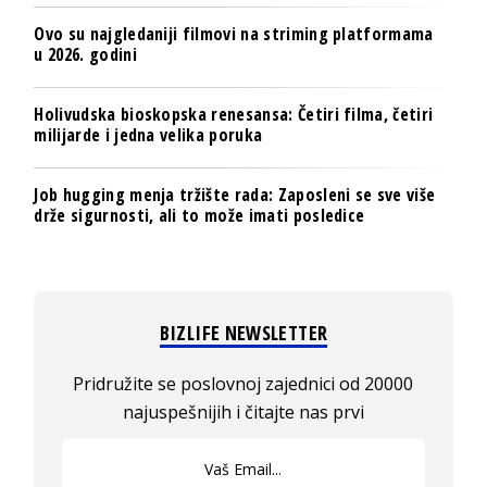
Ovo su najgledaniji filmovi na striming platformama
u 2026. godini
Holivudska bioskopska renesansa: Četiri filma, četiri
milijarde i jedna velika poruka
Job hugging menja tržište rada: Zaposleni se sve više
drže sigurnosti, ali to može imati posledice
BIZLIFE NEWSLETTER
Pridružite se poslovnoj zajednici od 20000
najuspešnijih i čitajte nas prvi