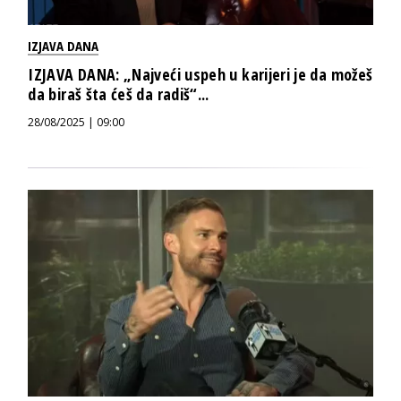
IZJAVA DANA
IZJAVA DANA: „Najveći uspeh u karijeri je da možeš
da biraš šta ćeš da radiš“...
28/08/2025 | 09:00