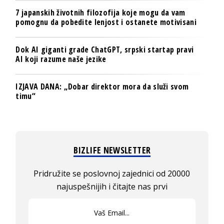
7 japanskih životnih filozofija koje mogu da vam
pomognu da pobedite lenjost i ostanete motivisani
Dok AI giganti grade ChatGPT, srpski startap pravi
AI koji razume naše jezike
IZJAVA DANA: „Dobar direktor mora da služi svom
timu“
BIZLIFE NEWSLETTER
Pridružite se poslovnoj zajednici od 20000
najuspešnijih i čitajte nas prvi