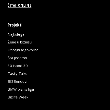
ČITAJ ONLINE
Projekti
Najkolega
Žene u biznisu
UticajnOdgovorno
Šta jedemo
30 ispod 30
Tasty Talks
BIZBendovi
BMW biznis liga
Bizlife Week