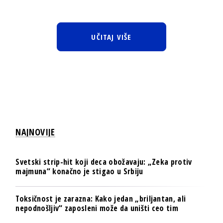
UČITAJ VIŠE
NAJNOVIJE
Svetski strip-hit koji deca obožavaju: „Zeka protiv
majmuna“ konačno je stigao u Srbiju
Toksičnost je zarazna: Kako jedan „briljantan, ali
nepodnošljiv“ zaposleni može da uništi ceo tim