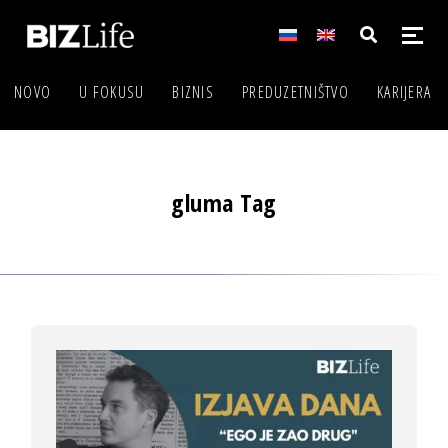
NOVO
U FOKUSU
BIZNIS
PREDUZETNIŠTVO
KARIJERA
gluma Tag