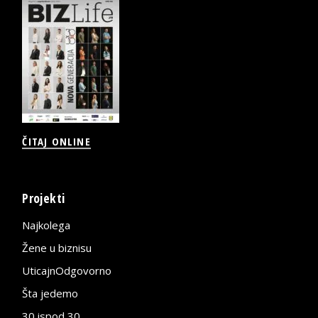
ČITAJ ONLINE
Projekti
Najkolega
Žene u biznisu
UticajnOdgovorno
Šta jedemo
30 ispod 30