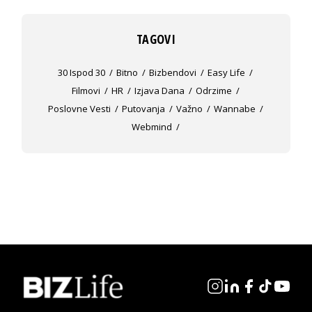
TAGOVI
30 Ispod 30
Bitno
Bizbendovi
Easy Life
Filmovi
HR
Izjava Dana
Odrzime
Poslovne Vesti
Putovanja
Važno
Wannabe
Webmind