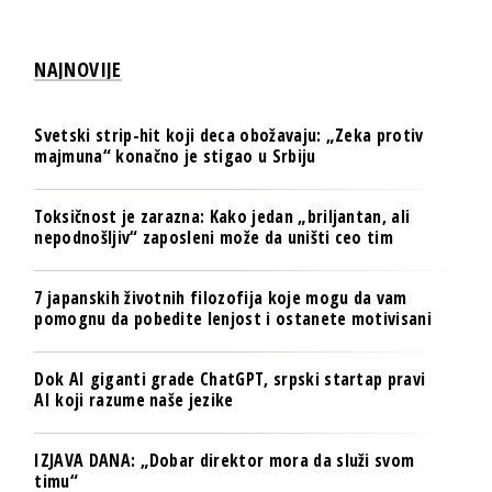
NAJNOVIJE
Svetski strip-hit koji deca obožavaju: „Zeka protiv
majmuna“ konačno je stigao u Srbiju
Toksičnost je zarazna: Kako jedan „briljantan, ali
nepodnošljiv“ zaposleni može da uništi ceo tim
7 japanskih životnih filozofija koje mogu da vam
pomognu da pobedite lenjost i ostanete motivisani
Dok AI giganti grade ChatGPT, srpski startap pravi
AI koji razume naše jezike
IZJAVA DANA: „Dobar direktor mora da služi svom
timu“