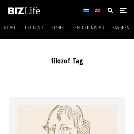
NOVO
U FOKUSU
BIZNIS
PREDUZETNIŠTVO
KARIJERA
filozof Tag