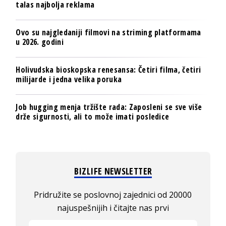
talas najbolja reklama
Ovo su najgledaniji filmovi na striming platformama
u 2026. godini
Holivudska bioskopska renesansa: Četiri filma, četiri
milijarde i jedna velika poruka
Job hugging menja tržište rada: Zaposleni se sve više
drže sigurnosti, ali to može imati posledice
BIZLIFE NEWSLETTER
Pridružite se poslovnoj zajednici od 20000
najuspešnijih i čitajte nas prvi