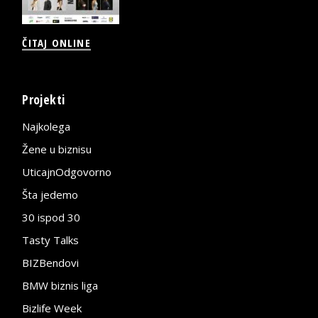
ČITAJ ONLINE
Projekti
Najkolega
Žene u biznisu
UticajnOdgovorno
Šta jedemo
30 ispod 30
Tasty Talks
BIZBendovi
BMW biznis liga
Bizlife Week