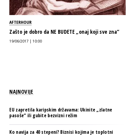
AFTERHOUR
Zašto je dobro da NE BUDETE „onaj koji sve zna“
19/06/2017 | 10:00
NAJNOVIJE
EU zapretila karipskim državama: Ukinite „zlatne
pasoše“ ili gubite bezvizni režim
Ko navija za 40 stepeni? Biznisi kojima je toplotni