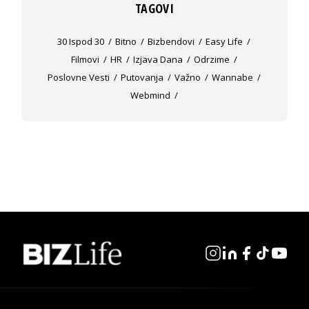
TAGOVI
30 Ispod 30
Bitno
Bizbendovi
Easy Life
Filmovi
HR
Izjava Dana
Odrzime
Poslovne Vesti
Putovanja
Važno
Wannabe
Webmind