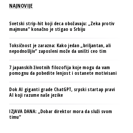
NAJNOVIJE
Svetski strip-hit koji deca obožavaju: „Zeka protiv
majmuna“ konačno je stigao u Srbiju
Toksičnost je zarazna: Kako jedan „briljantan, ali
nepodnošljiv“ zaposleni može da uništi ceo tim
7 japanskih životnih filozofija koje mogu da vam
pomognu da pobedite lenjost i ostanete motivisani
Dok AI giganti grade ChatGPT, srpski startap pravi
AI koji razume naše jezike
IZJAVA DANA: „Dobar direktor mora da služi svom
timu“