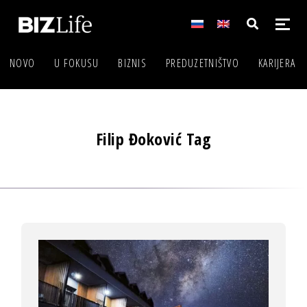
NOVO
U FOKUSU
BIZNIS
PREDUZETNIŠTVO
KARIJERA
Filip Đoković Tag