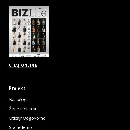
ČITAJ ONLINE
Projekti
Najkolega
Žene u biznisu
UticajnOdgovorno
Šta jedemo