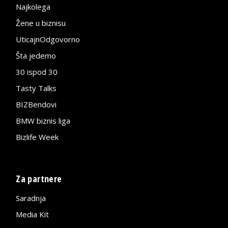
Najkolega
Žene u biznisu
UticajnOdgovorno
Šta jedemo
30 ispod 30
Tasty Talks
BIZBendovi
BMW biznis liga
Bizlife Week
Za partnere
Saradnja
Media Kit