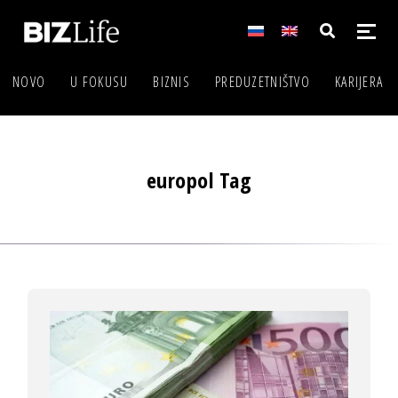
NOVO
U FOKUSU
BIZNIS
PREDUZETNIŠTVO
KARIJERA
europol Tag