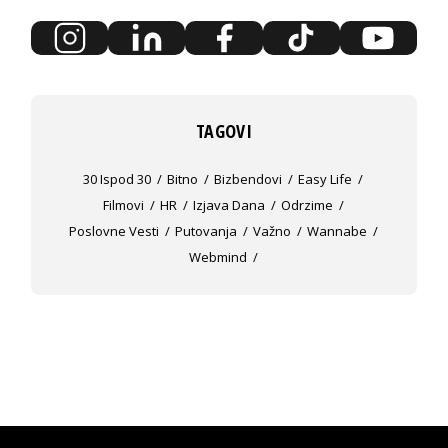
TAGOVI
30 Ispod 30
Bitno
Bizbendovi
Easy Life
Filmovi
HR
Izjava Dana
Odrzime
Poslovne Vesti
Putovanja
Važno
Wannabe
Webmind