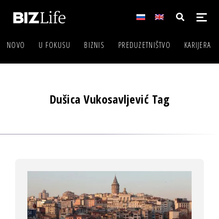
NOVO
U FOKUSU
BIZNIS
PREDUZETNIŠTVO
KARIJERA
Dušica Vukosavljević Tag