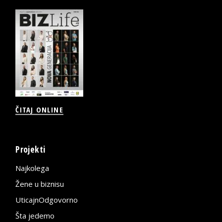
ČITAJ ONLINE
Projekti
Najkolega
Žene u biznisu
UticajnOdgovorno
Šta jedemo