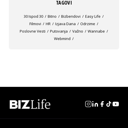
TAGOVI
30 Ispod 30
Bitno
Bizbendovi
Easy Life
Filmovi
HR
Izjava Dana
Odrzime
Poslovne Vesti
Putovanja
Važno
Wannabe
Webmind