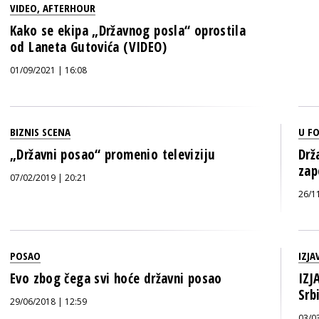
VIDEO
,
AFTERHOUR
Kako se ekipa „Državnog posla“ oprostila
od Laneta Gutovića (VIDEO)
01/09/2021 | 16:08
BIZNIS SCENA
U F
„Državni posao“ promenio televiziju
Drž
zap
07/02/2019 | 20:21
26/1
POSAO
IZJA
Evo zbog čega svi hoće državni posao
IZJ
Srb
29/06/2018 | 12:59
03/0