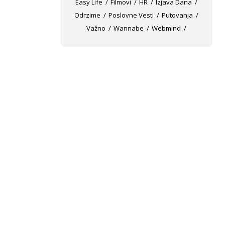
Easy Life
Filmovi
HR
Izjava Dana
Odrzime
Poslovne Vesti
Putovanja
Važno
Wannabe
Webmind