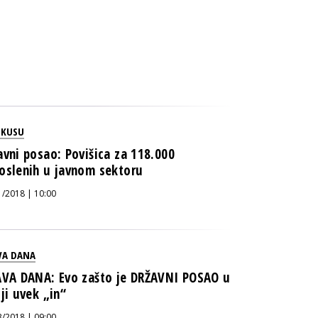
OKUSU
avni posao: Povišica za 118.000
oslenih u javnom sektoru
1/2018 | 10:00
VA DANA
AVA DANA: Evo zašto je DRŽAVNI POSAO u
iji uvek „in“
3/2018 | 09:00