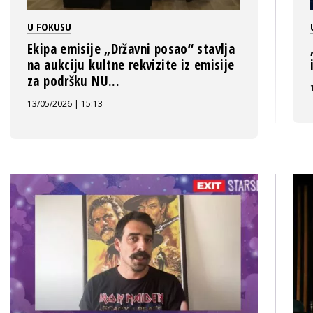
U FOKUSU
Ekipa emisije „Državni posao“ stavlja
na aukciju kultne rekvizite iz emisije
za podršku NU...
13/05/2026 | 15:13