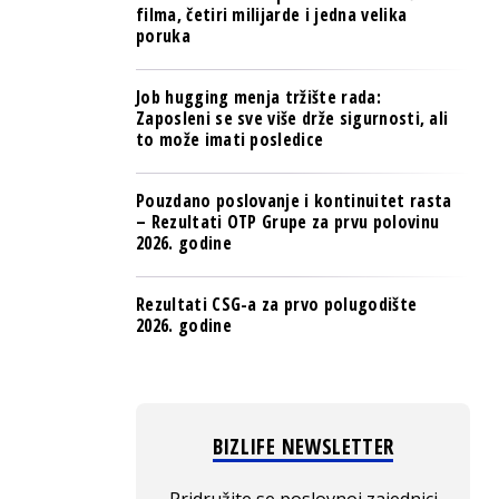
filma, četiri milijarde i jedna velika
poruka
Job hugging menja tržište rada:
Zaposleni se sve više drže sigurnosti, ali
to može imati posledice
Pouzdano poslovanje i kontinuitet rasta
– Rezultati OTP Grupe za prvu polovinu
2026. godine
Rezultati CSG-a za prvo polugodište
2026. godine
BIZLIFE NEWSLETTER