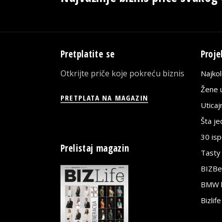
Pretplatite se
Proje
Otkrijte priče koje pokreću biznis
Najko
Žene u
PRETPLATA NA MAGAZIN
Utica
Šta j
30 is
Prelistaj magazin
Tasty
BIZBe
BMW bi
Bizlif