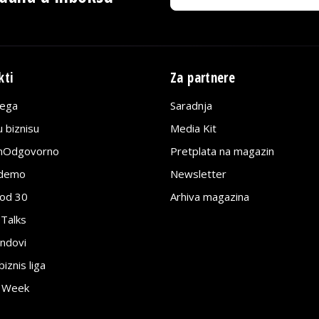
kti
Za partnere
lega
Saradnja
 biznisu
Media Kit
jnOdgovorno
Pretplata na magazin
edemo
Newsletter
pod 30
Arhiva magazina
 Talks
ndovi
znis liga
e Week