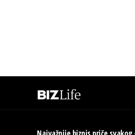
Najvažnije biznis priče svakog