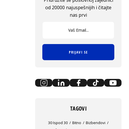
Pridružite se poslovnoj zajednici
od 20000 najuspešnijih i čitajte
nas prvi
PRIJAVI SE
TAGOVI
30 Ispod 30
Bitno
Bizbendovi