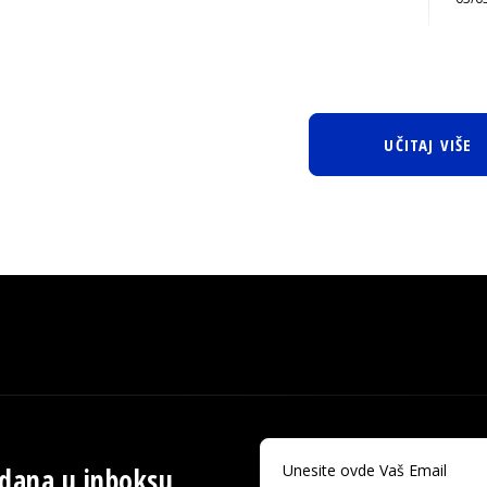
UČITAJ VIŠE
 dana u inboksu