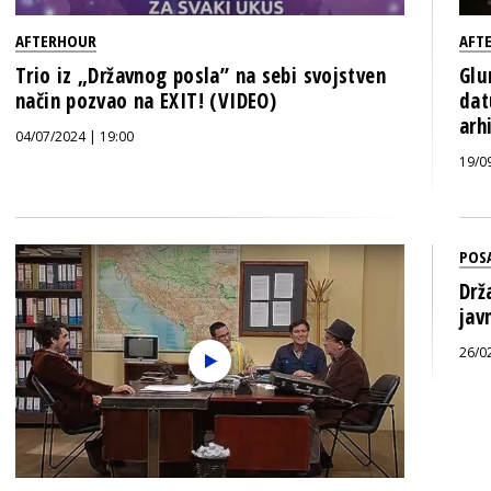
AFTERHOUR
AFT
Trio iz „Državnog posla” na sebi svojstven
Glu
način pozvao na EXIT! (VIDEO)
dat
arh
04/07/2024 | 19:00
19/0
POS
Drž
jav
26/0