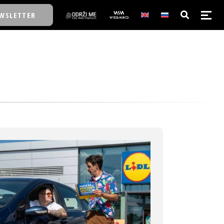
WSLETTER
E/SCHOOL
E/SCHOOL
A
A