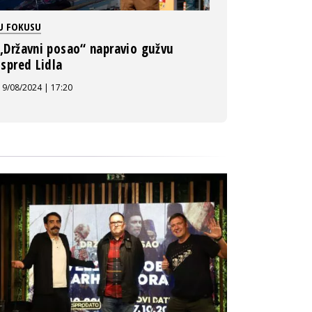
U FOKUSU
„Državni posao“ napravio gužvu
ispred Lidla
19/08/2024 | 17:20