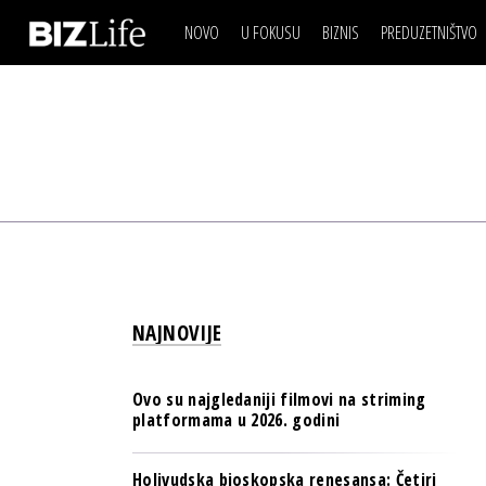
NOVO
U FOKUSU
BIZNIS
PREDUZETNIŠTVO
IZJAVA DANA
BIZNIS SCENA
VIDEO
REAL ESTATE
IZJAVA DANA
BIZNIS SCENA
BREND I KOMUNIKACI
VIDEO
REAL ESTATE
ESG & ENERGY
BREND I KOMUNIKACI
BANKE
ESG & ENERGY
OSIGURANJE
BANKE
TECH I AI
OSIGURANJE
BIZNIS & SPORT
NAJNOVIJE
TECH I AI
PULS REGIONA
BIZNIS & SPORT
NOVO NA RAFU
Ovo su najgledaniji filmovi na striming
PULS REGIONA
platformama u 2026. godini
NOVO NA RAFU
Holivudska bioskopska renesansa: Četiri