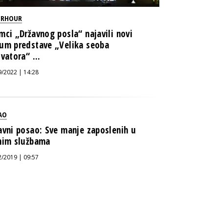
ERHOUR
mci „Državnog posla“ najavili novi
um predstave „Velika seoba
ivatora“ ...
9/2022 | 14:28
AO
avni posao: Sve manje zaposlenih u
nim službama
2/2019 | 09:57