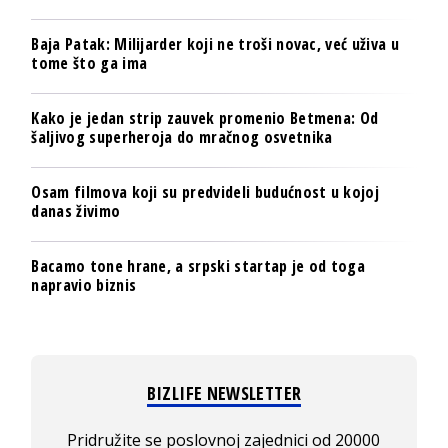
Baja Patak: Milijarder koji ne troši novac, već uživa u
tome što ga ima
Kako je jedan strip zauvek promenio Betmena: Od
šaljivog superheroja do mračnog osvetnika
Osam filmova koji su predvideli budućnost u kojoj
danas živimo
Bacamo tone hrane, a srpski startap je od toga
napravio biznis
BIZLIFE NEWSLETTER
Pridružite se poslovnoj zajednici od 20000