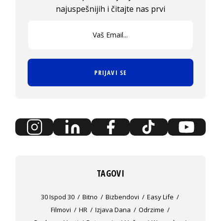
najuspešnijih i čitajte nas prvi
PRIJAVI SE
TAGOVI
30 Ispod 30
Bitno
Bizbendovi
Easy Life
Filmovi
HR
Izjava Dana
Odrzime