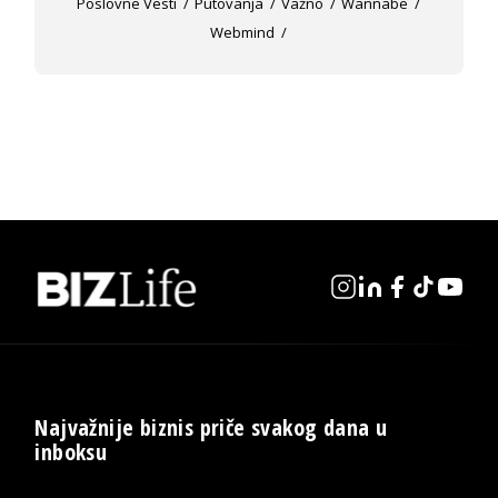
Poslovne Vesti
Putovanja
Važno
Wannabe
Webmind
Najvažnije biznis priče svakog dana u
inboksu