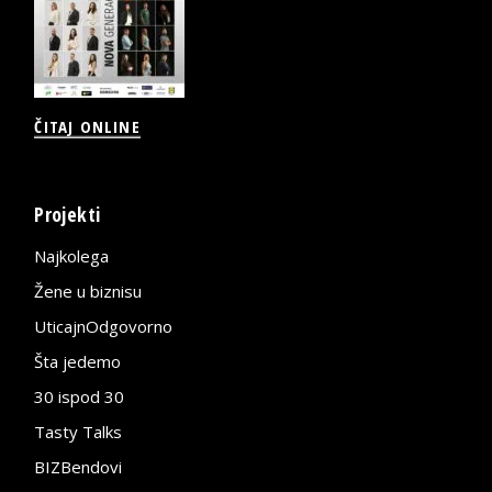
ČITAJ ONLINE
Projekti
Najkolega
Žene u biznisu
UticajnOdgovorno
Šta jedemo
30 ispod 30
Tasty Talks
BIZBendovi