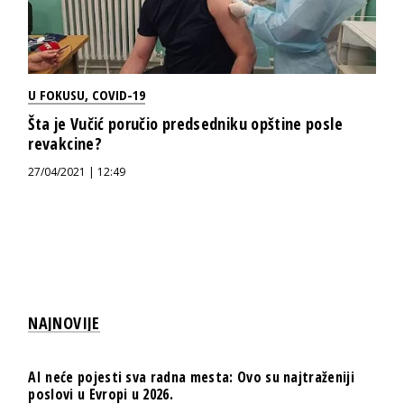
U FOKUSU
,
COVID-19
Šta je Vučić poručio predsedniku opštine posle
revakcine?
27/04/2021 | 12:49
NAJNOVIJE
AI neće pojesti sva radna mesta: Ovo su najtraženiji
poslovi u Evropi u 2026.