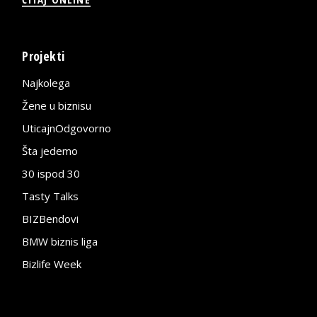
Projekti
Najkolega
Žene u biznisu
UticajnOdgovorno
Šta jedemo
30 ispod 30
Tasty Talks
BIZBendovi
BMW biznis liga
Bizlife Week