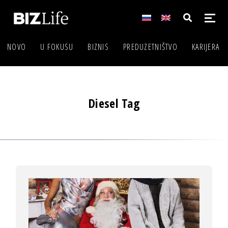
NOVO
U FOKUSU
BIZNIS
PREDUZETNIŠTVO
KARIJERA
Diesel Tag