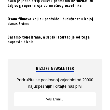
Kako je jedan strip zauvek promenio Betmena: Od
šaljivog superheroja do mračnog osvetnika
Osam filmova koji su predvideli budućnost u kojoj
danas živimo
Bacamo tone hrane, a srpski startap je od toga
napravio biznis
BIZLIFE NEWSLETTER
Pridružite se poslovnoj zajednici od 20000
najuspešnijih i čitajte nas prvi