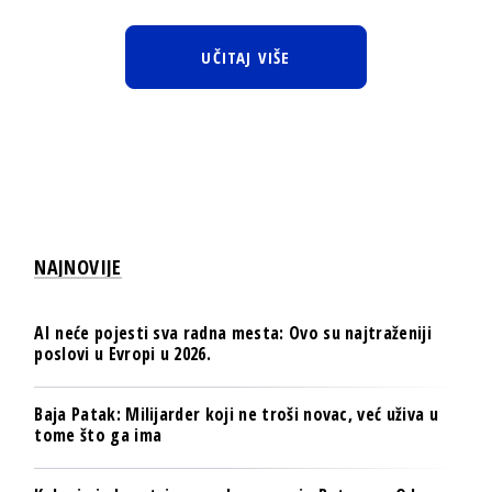
UČITAJ VIŠE
NAJNOVIJE
AI neće pojesti sva radna mesta: Ovo su najtraženiji
poslovi u Evropi u 2026.
Baja Patak: Milijarder koji ne troši novac, već uživa u
tome što ga ima