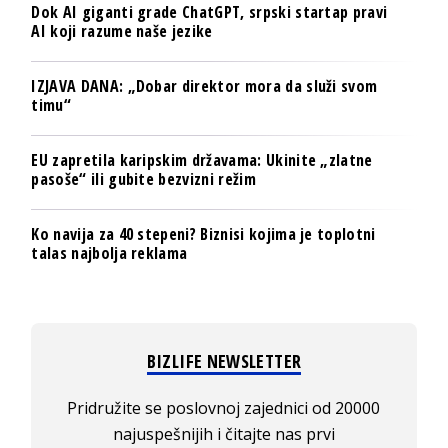
Dok AI giganti grade ChatGPT, srpski startap pravi
AI koji razume naše jezike
IZJAVA DANA: „Dobar direktor mora da služi svom
timu“
EU zapretila karipskim državama: Ukinite „zlatne
pasoše“ ili gubite bezvizni režim
Ko navija za 40 stepeni? Biznisi kojima je toplotni
talas najbolja reklama
BIZLIFE NEWSLETTER
Pridružite se poslovnoj zajednici od 20000
najuspešnijih i čitajte nas prvi