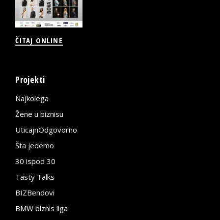
ČITAJ ONLINE
Projekti
Najkolega
Žene u biznisu
UticajnOdgovorno
Šta jedemo
30 ispod 30
Tasty Talks
BIZBendovi
BMW biznis liga