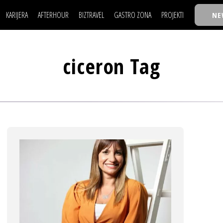
KARIJERA
AFTERHOUR
BIZTRAVEL
GASTRO ZONA
PROJEKTI
NE
POSAO
FILM I SCENA
NAJKOLEGA
LJUDI (HR)
KNJIGE
TASTY TALKS
POSAO
FILM I SCENA
NAJKOLEGA
JE
MOJ UGAO
AUTO SVET
30 ISPOD 30
ciceron Tag
LJUDI (HR)
KNJIGE
TASTY TALKS
USAVRŠAVANJE
STIL
BACK TO OFFIC
JE
MOJ UGAO
AUTO SVET
30 ISPOD 30
KNOW-HOW
WELLBEING
BIZBENDOVI
USAVRŠAVANJE
STIL
BACK TO OFFIC
BIZKOLEGIJUM
KNOW-HOW
WELLBEING
BIZBENDOVI
BMW BIZNIS LIG
BIZKOLEGIJUM
BIZLIFE WEEK
BMW BIZNIS LIG
IZJAVA GODINE
BIZLIFE WEEK
IZJAVA GODINE