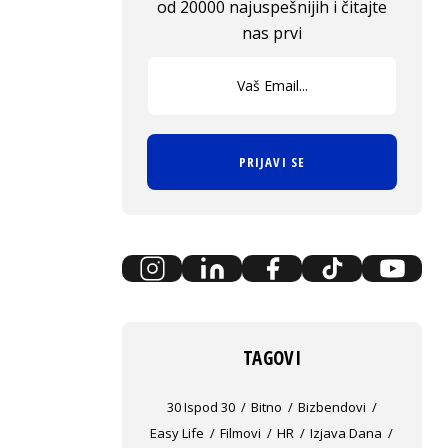
od 20000 najuspešnijih i čitajte
nas prvi
PRIJAVI SE
TAGOVI
30 Ispod 30
Bitno
Bizbendovi
Easy Life
Filmovi
HR
Izjava Dana