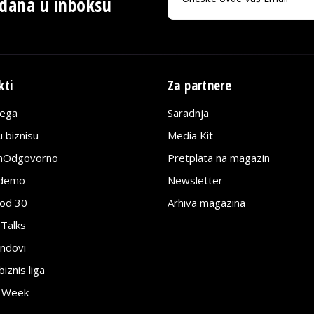
 dana u inboksu
kti
Za partnere
lega
Saradnja
 biznisu
Media Kit
jnOdgovorno
Pretplata na magazin
edemo
Newsletter
pod 30
Arhiva magazina
 Talks
ndovi
znis liga
e Week