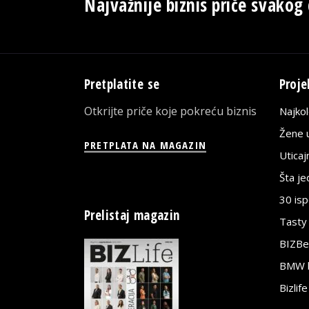
Najvažnije biznis priče svakog
Pretplatite se
Proje
Otkrijte priče koje pokreću biznis
Najko
Žene u
PRETPLATA NA MAGAZIN
Utica
Šta j
30 is
Prelistaj magazin
Tasty
BIZBe
BMW bi
Bizlif