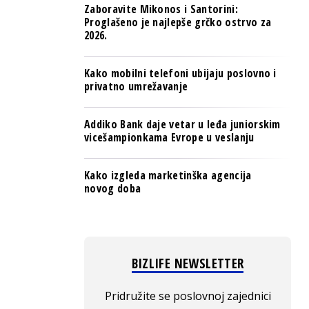
Zaboravite Mikonos i Santorini:
Proglašeno je najlepše grčko ostrvo za
2026.
Kako mobilni telefoni ubijaju poslovno i
privatno umrežavanje
Addiko Bank daje vetar u leđa juniorskim
vicešampionkama Evrope u veslanju
Kako izgleda marketinška agencija
novog doba
BIZLIFE NEWSLETTER
Pridružite se poslovnoj zajednici