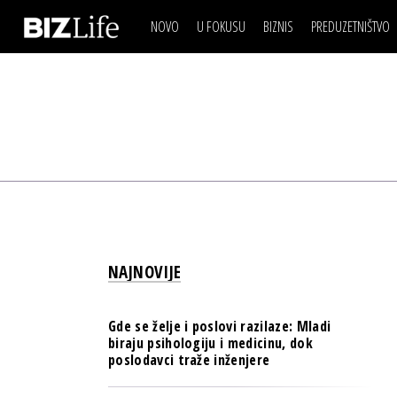
NOVO
U FOKUSU
BIZNIS
PREDUZETNIŠTVO
IZJAVA DANA
BIZNIS SCENA
VIDEO
REAL ESTATE
IZJAVA DANA
BIZNIS SCENA
BREND I KOMUNIKACI
VIDEO
REAL ESTATE
ESG & ENERGY
BREND I KOMUNIKACI
BANKE
ESG & ENERGY
OSIGURANJE
BANKE
TECH I AI
OSIGURANJE
BIZNIS & SPORT
NAJNOVIJE
TECH I AI
PULS REGIONA
BIZNIS & SPORT
NOVO NA RAFU
Gde se želje i poslovi razilaze: Mladi
PULS REGIONA
biraju psihologiju i medicinu, dok
poslodavci traže inženjere
NOVO NA RAFU