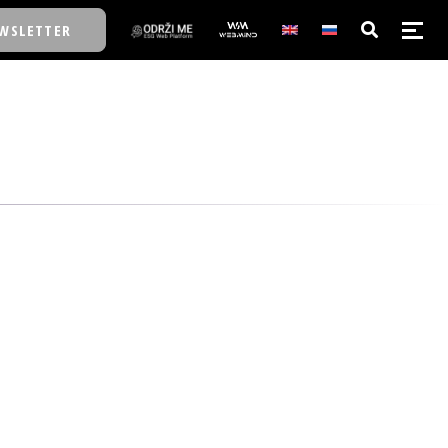
WSLETTER
E/SCHOOL
E/SCHOOL
A
A