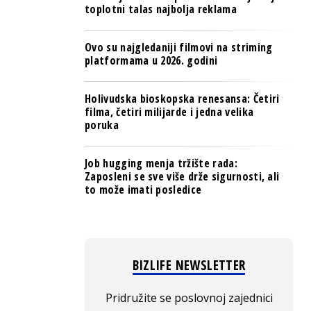
toplotni talas najbolja reklama
Ovo su najgledaniji filmovi na striming
platformama u 2026. godini
Holivudska bioskopska renesansa: Četiri
filma, četiri milijarde i jedna velika
poruka
Job hugging menja tržište rada:
Zaposleni se sve više drže sigurnosti, ali
to može imati posledice
BIZLIFE NEWSLETTER
Pridružite se poslovnoj zajednici