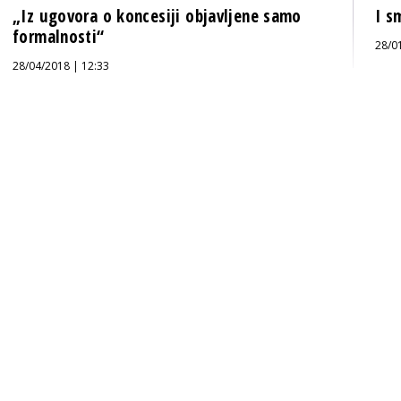
„Iz ugovora o koncesiji objavljene samo
I s
formalnosti“
28/0
28/04/2018 | 12:33