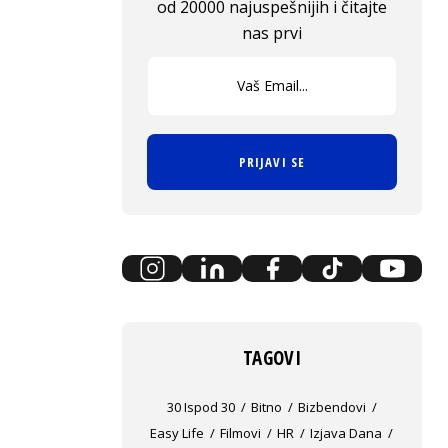
od 20000 najuspešnijih i čitajte
nas prvi
PRIJAVI SE
TAGOVI
30 Ispod 30
Bitno
Bizbendovi
Easy Life
Filmovi
HR
Izjava Dana