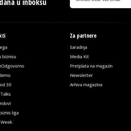
 dana u inboksu
kti
Za partnere
lega
Saradnja
 biznisu
Media Kit
jnOdgovorno
Pretplata na magazin
edemo
Newsletter
pod 30
Arhiva magazina
 Talks
ndovi
znis liga
e Week