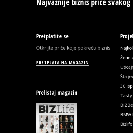
Najvažnije biznis priče svakog
Pretplatite se
Proje
Otkrijte priče koje pokreću biznis
Najko
Žene u
PRETPLATA NA MAGAZIN
Utica
Šta j
30 is
Prelistaj magazin
Tasty
BIZBe
BMW bi
Bizlif