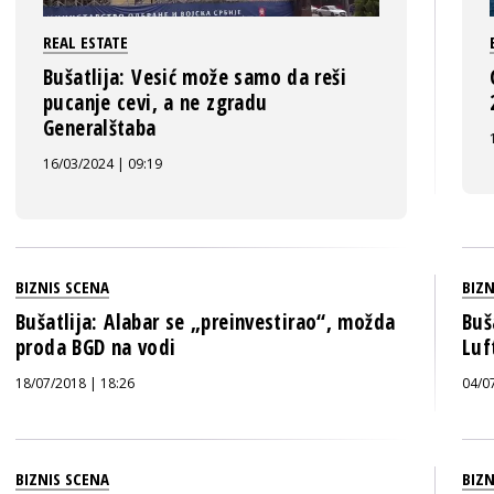
REAL ESTATE
Bušatlija: Vesić može samo da reši
pucanje cevi, a ne zgradu
Generalštaba
16/03/2024 | 09:19
BIZNIS SCENA
BIZN
Bušatlija: Alabar se „preinvestirao“, možda
Buš
proda BGD na vodi
Luf
18/07/2018 | 18:26
04/0
BIZNIS SCENA
BIZN