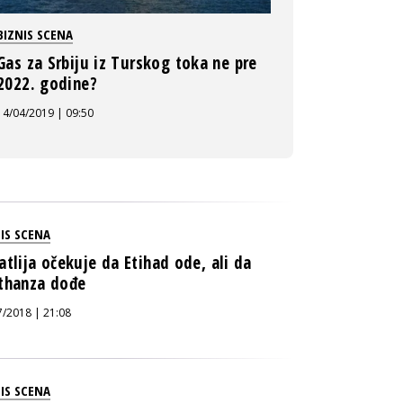
BIZNIS SCENA
Gas za Srbiju iz Turskog toka ne pre
2022. godine?
14/04/2019 | 09:50
IS SCENA
atlija očekuje da Etihad ode, ali da
thanza dođe
7/2018 | 21:08
IS SCENA