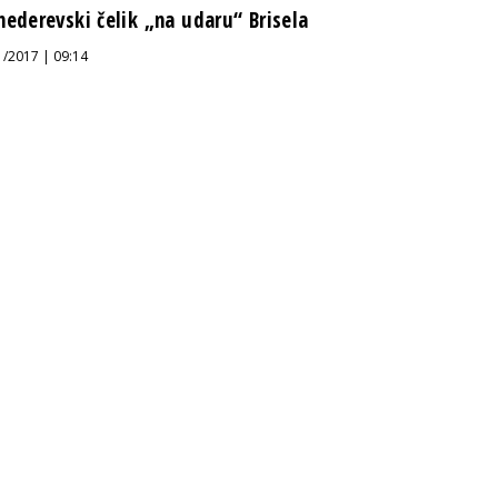
mederevski čelik „na udaru“ Brisela
1/2017 | 09:14