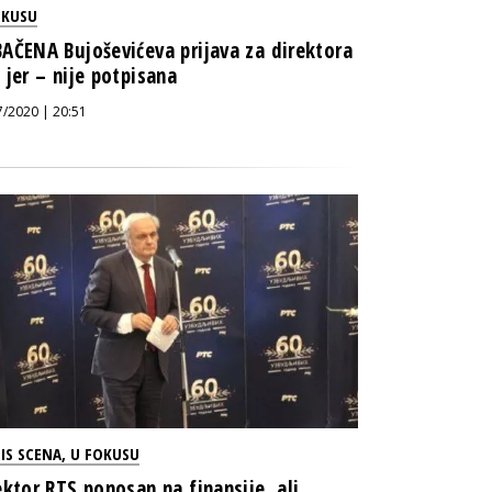
OKUSU
AČENA Bujoševićeva prijava za direktora
 jer – nije potpisana
7/2020 | 20:51
IS SCENA
,
U FOKUSU
ektor RTS ponosan na finansije, ali