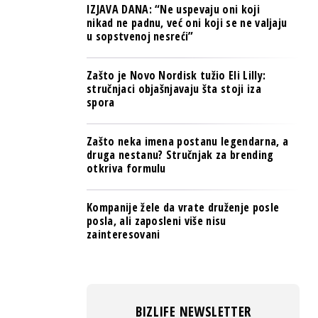
IZJAVA DANA: “Ne uspevaju oni koji
nikad ne padnu, već oni koji se ne valjaju
u sopstvenoj nesreći”
Zašto je Novo Nordisk tužio Eli Lilly:
stručnjaci objašnjavaju šta stoji iza
spora
Zašto neka imena postanu legendarna, a
druga nestanu? Stručnjak za brending
otkriva formulu
Kompanije žele da vrate druženje posle
posla, ali zaposleni više nisu
zainteresovani
BIZLIFE NEWSLETTER