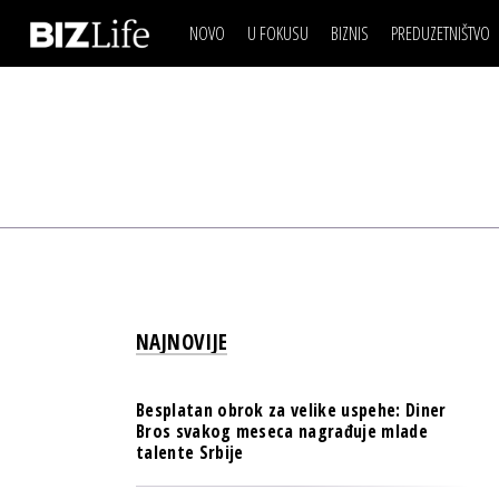
NOVO
U FOKUSU
BIZNIS
PREDUZETNIŠTVO
IZJAVA DANA
BIZNIS SCENA
VIDEO
REAL ESTATE
IZJAVA DANA
BIZNIS SCENA
BREND I KOMUNIKACI
VIDEO
REAL ESTATE
ESG & ENERGY
BREND I KOMUNIKACI
BANKE
ESG & ENERGY
OSIGURANJE
BANKE
TECH I AI
OSIGURANJE
BIZNIS & SPORT
NAJNOVIJE
TECH I AI
PULS REGIONA
BIZNIS & SPORT
NOVO NA RAFU
Besplatan obrok za velike uspehe: Diner
PULS REGIONA
Bros svakog meseca nagrađuje mlade
talente Srbije
NOVO NA RAFU