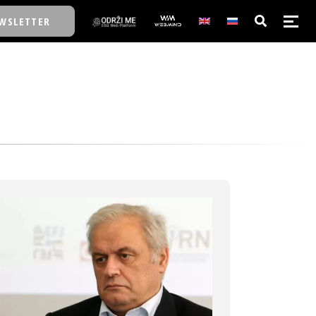
WSLETTER
E/SCHOOL
E/SCHOOL
A
A