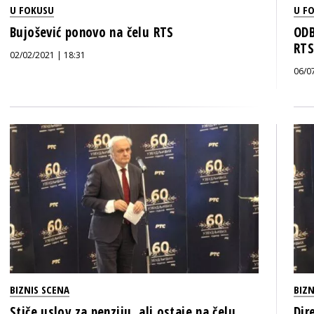
U FOKUSU
U F
Bujošević ponovo na čelu RTS
ODB
RTS
02/02/2021 | 18:31
06/0
BIZNIS SCENA
BIZN
Stiče uslov za penziju, ali ostaje na čelu
Dir