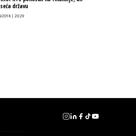
seća državu
8/2018 | 20:29