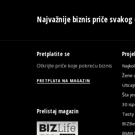
Najvažnije biznis priče svakog
Pretplatite se
Proje
Otkrijte priče koje pokreću biznis
Najko
Žene u
PRETPLATA NA MAGAZIN
Utica
Šta j
30 is
Prelistaj magazin
Tasty
BIZBe
BMW bi