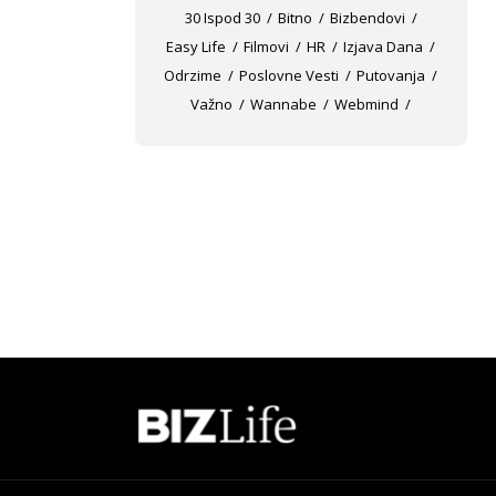
30 Ispod 30
Bitno
Bizbendovi
Easy Life
Filmovi
HR
Izjava Dana
Odrzime
Poslovne Vesti
Putovanja
Važno
Wannabe
Webmind