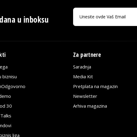
 dana u inboksu
kti
Za partnere
lega
Saradnja
 biznisu
Media Kit
jnOdgovorno
Pretplata na magazin
edemo
Newsletter
pod 30
Arhiva magazina
 Talks
ndovi
znis liga