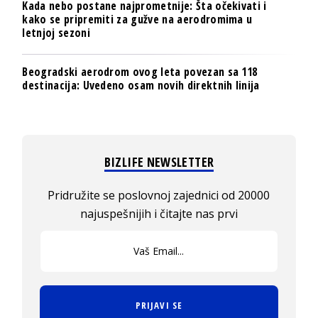
Kada nebo postane najprometnije: Šta očekivati i
kako se pripremiti za gužve na aerodromima u
letnjoj sezoni
Beogradski aerodrom ovog leta povezan sa 118
destinacija: Uvedeno osam novih direktnih linija
BIZLIFE NEWSLETTER
Pridružite se poslovnoj zajednici od 20000
najuspešnijih i čitajte nas prvi
PRIJAVI SE