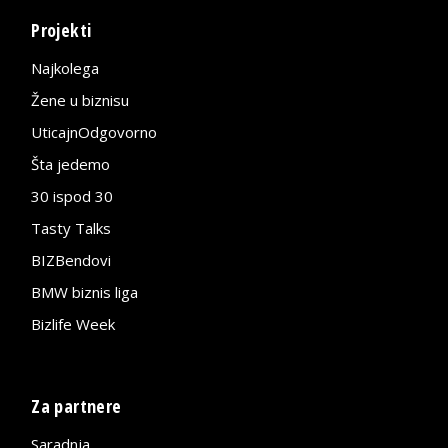
Projekti
Najkolega
Žene u biznisu
UticajnOdgovorno
Šta jedemo
30 ispod 30
Tasty Talks
BIZBendovi
BMW biznis liga
Bizlife Week
Za partnere
Saradnja