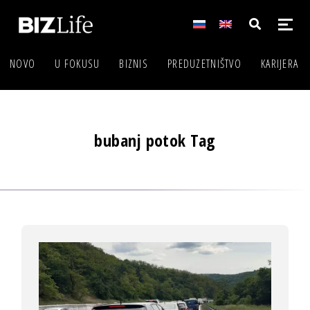
NOVO
U FOKUSU
BIZNIS
PREDUZETNIŠTVO
KARIJERA
bubanj potok Tag