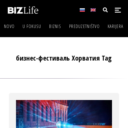
NOVO
U FOKUSU
BIZNIS
PREDUZETNIŠTVO
KARIJERA
бизнес-фестиваль Хорватия Tag