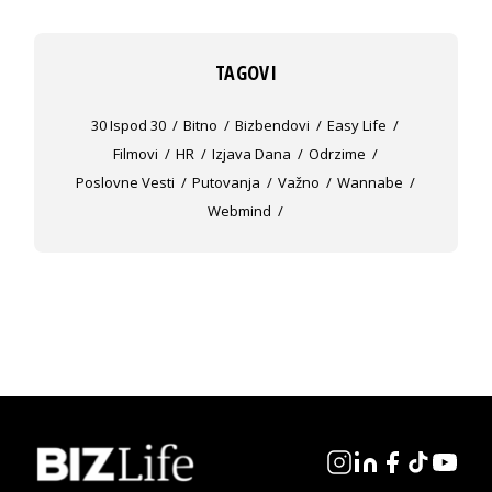
TAGOVI
30 Ispod 30
Bitno
Bizbendovi
Easy Life
Filmovi
HR
Izjava Dana
Odrzime
Poslovne Vesti
Putovanja
Važno
Wannabe
Webmind