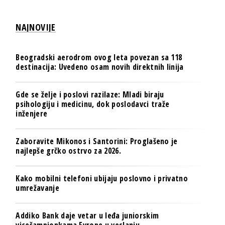
NAJNOVIJE
Beogradski aerodrom ovog leta povezan sa 118
destinacija: Uvedeno osam novih direktnih linija
Gde se želje i poslovi razilaze: Mladi biraju
psihologiju i medicinu, dok poslodavci traže
inženjere
Zaboravite Mikonos i Santorini: Proglašeno je
najlepše grčko ostrvo za 2026.
Kako mobilni telefoni ubijaju poslovno i privatno
umrežavanje
Addiko Bank daje vetar u leđa juniorskim