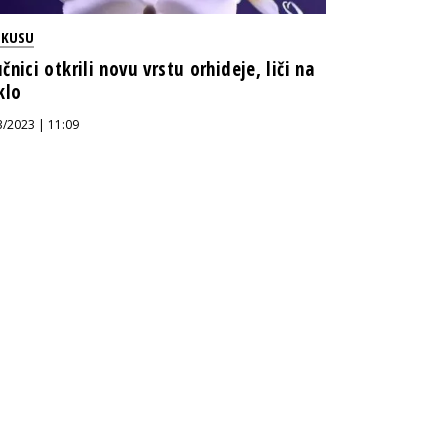
OKUSU
čnici otkrili novu vrstu orhideje, liči na
klo
3/2023 | 11:09