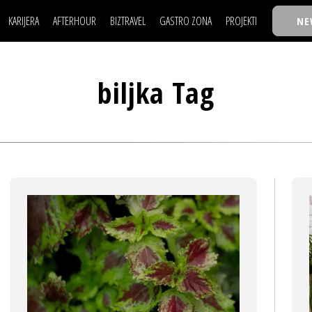
KARIJERA
AFTERHOUR
BIZTRAVEL
GASTRO ZONA
PROJEKTI
NE
POSAO
FILM I SCENA
NAJKOLEGA
LJUDI (HR)
KNJIGE
TASTY TALKS
POSAO
FILM I SCENA
NAJKOLEGA
JE
MOJ UGAO
AUTO SVET
30 ISPOD 30
biljka Tag
LJUDI (HR)
KNJIGE
TASTY TALKS
USAVRŠAVANJE
STIL
BACK TO OFFIC
JE
MOJ UGAO
AUTO SVET
30 ISPOD 30
KNOW-HOW
WELLBEING
BIZBENDOVI
USAVRŠAVANJE
STIL
BACK TO OFFIC
BIZKOLEGIJUM
KNOW-HOW
WELLBEING
BIZBENDOVI
BMW BIZNIS LIG
BIZKOLEGIJUM
BIZLIFE WEEK
BMW BIZNIS LIG
IZJAVA GODINE
BIZLIFE WEEK
IZJAVA GODINE