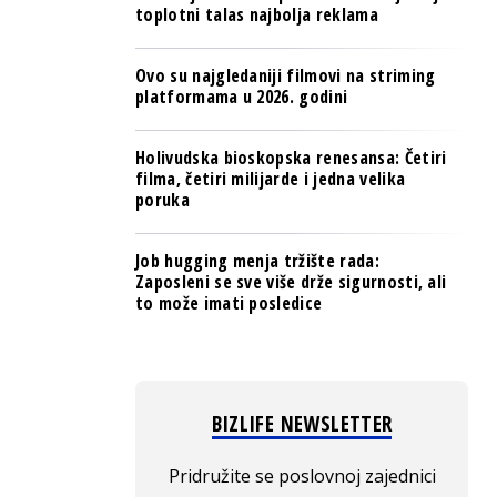
toplotni talas najbolja reklama
Ovo su najgledaniji filmovi na striming
platformama u 2026. godini
Holivudska bioskopska renesansa: Četiri
filma, četiri milijarde i jedna velika
poruka
Job hugging menja tržište rada:
Zaposleni se sve više drže sigurnosti, ali
to može imati posledice
BIZLIFE NEWSLETTER
Pridružite se poslovnoj zajednici