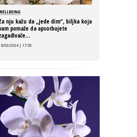
WELLBEING
Za nju kažu da „jede dim“, biljka koja
vam pomaže da apsorbujete
zagađivače...
18/02/2024 | 17:05