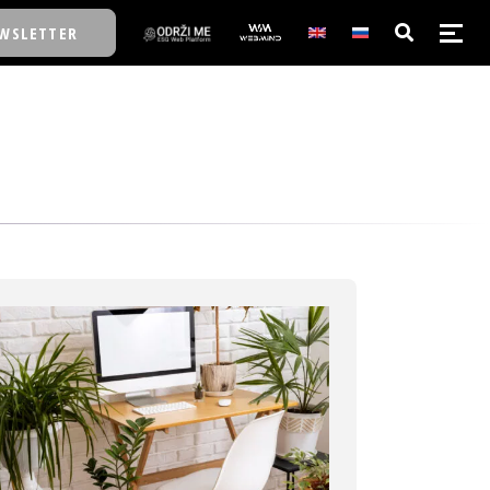
WSLETTER
E/SCHOOL
E/SCHOOL
A
A