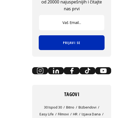
od 20000 najuspešnijih i čitajte
nas prvi
PRIJAVI SE
TAGOVI
30 Ispod 30
Bitno
Bizbendovi
Easy Life
Filmovi
HR
Izjava Dana