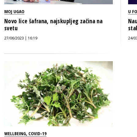
MOJ UGAO
U F
Novo lice šafrana, najskupljeg začina na
Nau
svetu
sta
27/06/2023 | 16:19
24/0
WELLBEING
,
COVID-19