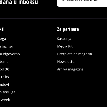
 dana u inboksu
kti
Za partnere
lega
Saradnja
 biznisu
Media Kit
jnOdgovorno
Pretplata na magazin
edemo
Newsletter
pod 30
Arhiva magazina
 Talks
ndovi
znis liga
e Week