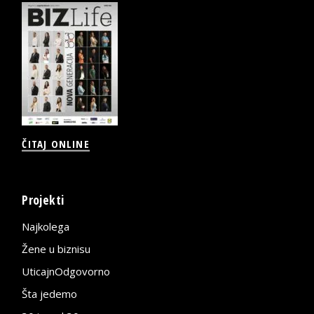
ČITAJ ONLINE
Projekti
Najkolega
Žene u biznisu
UticajnOdgovorno
Šta jedemo