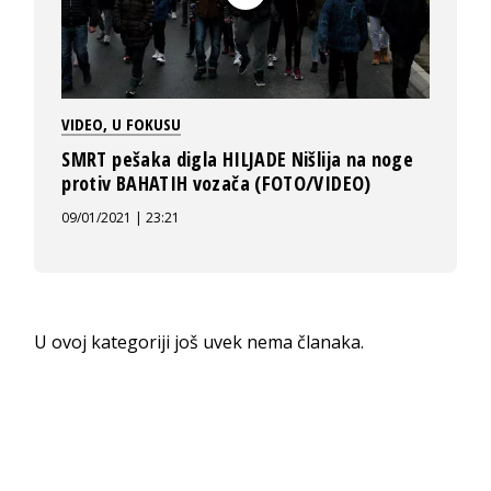
VIDEO
,
U FOKUSU
SMRT pešaka digla HILJADE Nišlija na noge
protiv BAHATIH vozača (FOTO/VIDEO)
09/01/2021 | 23:21
U ovoj kategoriji još uvek nema članaka.