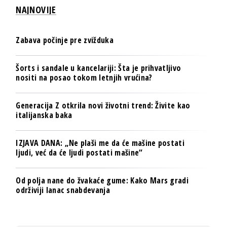
NAJNOVIJE
Zabava počinje pre zvižduka
Šorts i sandale u kancelariji: Šta je prihvatljivo
nositi na posao tokom letnjih vrućina?
Generacija Z otkrila novi životni trend: Živite kao
italijanska baka
IZJAVA DANA: „Ne plaši me da će mašine postati
ljudi, već da će ljudi postati mašine“
Od polja nane do žvakaće gume: Kako Mars gradi
održiviji lanac snabdevanja