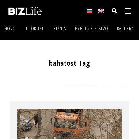
NOVO
U FOKUSU
BIZNIS
PREDUZETNIŠTVO
KARIJERA
bahatost Tag