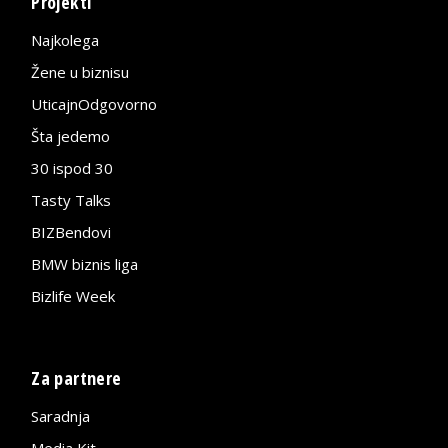
Projekti
Najkolega
Žene u biznisu
UticajnOdgovorno
Šta jedemo
30 ispod 30
Tasty Talks
BIZBendovi
BMW biznis liga
Bizlife Week
Za partnere
Saradnja