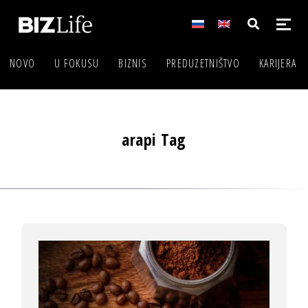
NOVO
U FOKUSU
BIZNIS
PREDUZETNIŠTVO
KARIJERA
arapi Tag