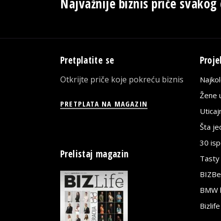
Najvažnije biznis priče svakog
Pretplatite se
Proje
Otkrijte priče koje pokreću biznis
Najko
Žene u
PRETPLATA NA MAGAZIN
Utica
Šta j
30 is
Prelistaj magazin
Tasty
BIZBe
BMW bi
Bizlif