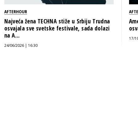
AFTERHOUR
AFT
Najveća žena TECHNA stiže u Srbiju Trudna
Ame
osvajala sve svetske festivale, sada dolazi
osv
na A...
17/1
24/06/2026 | 16:30