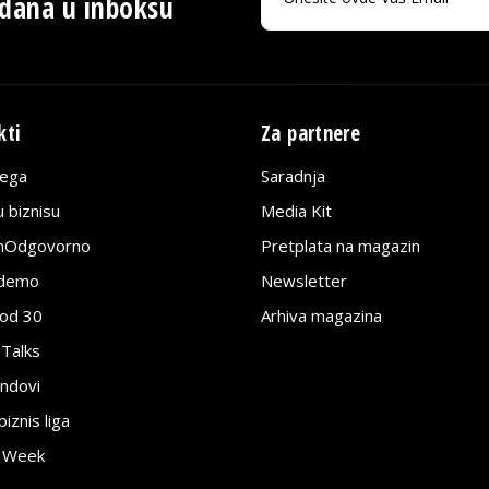
 dana u inboksu
kti
Za partnere
lega
Saradnja
 biznisu
Media Kit
jnOdgovorno
Pretplata na magazin
edemo
Newsletter
pod 30
Arhiva magazina
 Talks
ndovi
znis liga
e Week