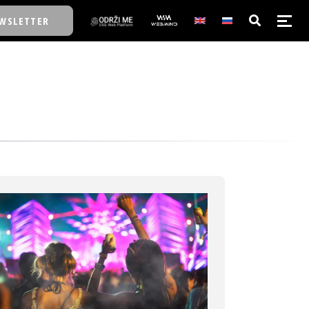
WSLETTER
E/SCHOOL
E/SCHOOL
A
A