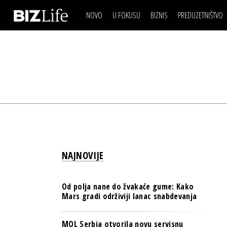
NOVO
U FOKUSU
BIZNIS
PREDUZETNIŠTVO
IZJAVA DANA
BIZNIS SCENA
VIDEO
REAL ESTATE
IZJAVA DANA
BIZNIS SCENA
BREND I KOMUNIKACI
VIDEO
REAL ESTATE
ESG & ENERGY
BREND I KOMUNIKACI
BANKE
ESG & ENERGY
OSIGURANJE
BANKE
TECH I AI
OSIGURANJE
BIZNIS & SPORT
NAJNOVIJE
TECH I AI
PULS REGIONA
BIZNIS & SPORT
NOVO NA RAFU
Od polja nane do žvakaće gume: Kako
PULS REGIONA
Mars gradi održiviji lanac snabdevanja
NOVO NA RAFU
MOL Serbia otvorila novu servisnu