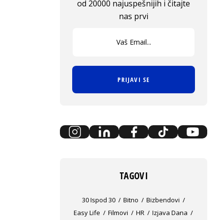
od 20000 najuspešnijih i čitajte
nas prvi
PRIJAVI SE
TAGOVI
30 Ispod 30
Bitno
Bizbendovi
Easy Life
Filmovi
HR
Izjava Dana