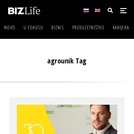
NOVO
U FOKUSU
BIZNIS
PREDUZETNIŠTVO
KARIJERA
agrounik Tag