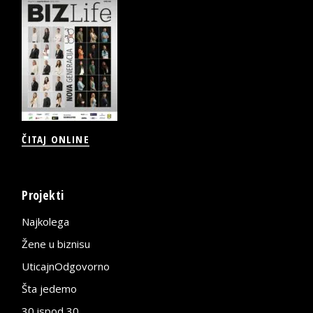
ČITAJ ONLINE
Projekti
Najkolega
Žene u biznisu
UticajnOdgovorno
Šta jedemo
30 ispod 30