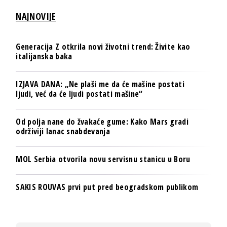
NAJNOVIJE
Generacija Z otkrila novi životni trend: Živite kao
italijanska baka
IZJAVA DANA: „Ne plaši me da će mašine postati
ljudi, već da će ljudi postati mašine“
Od polja nane do žvakaće gume: Kako Mars gradi
održiviji lanac snabdevanja
MOL Serbia otvorila novu servisnu stanicu u Boru
SAKIS ROUVAS prvi put pred beogradskom publikom