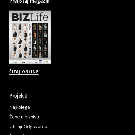
Prelistaj magazin
ČITAJ ONLINE
Projekti
Najkolega
Žene u biznisu
UticajnOdgovorno