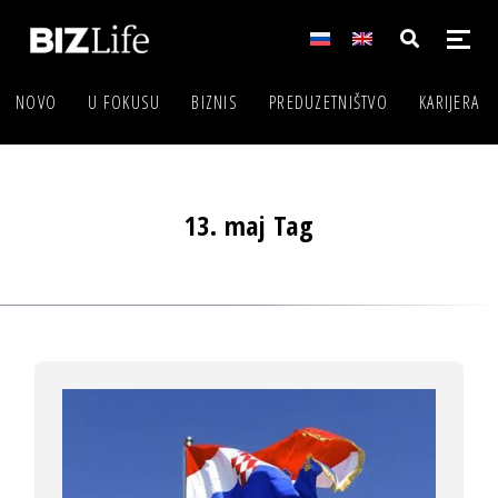
NOVO
U FOKUSU
BIZNIS
PREDUZETNIŠTVO
KARIJERA
13. maj Tag