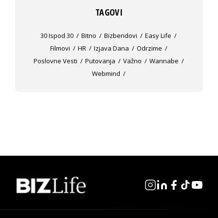
TAGOVI
30 Ispod 30
Bitno
Bizbendovi
Easy Life
Filmovi
HR
Izjava Dana
Odrzime
Poslovne Vesti
Putovanja
Važno
Wannabe
Webmind