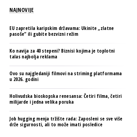
NAJNOVIJE
EU zapretila karipskim državama: Ukinite „zlatne
pasoše“ ili gubite bezvizni režim
Ko navija za 40 stepeni? Biznisi kojima je toplotni
talas najbolja reklama
Ovo su najgledaniji filmovi na striming platformama
u 2026. godini
Holivudska bioskopska renesansa: Četiri filma, četiri
milijarde i jedna velika poruka
Job hugging menja tržište rada: Zaposleni se sve više
drže sigurnosti, ali to može imati posledice