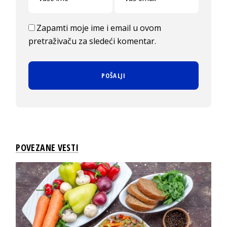
Zapamti moje ime i email u ovom
pretraživaču za sledeći komentar.
POVEZANE VESTI