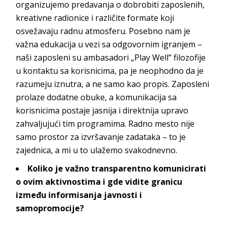
organizujemo predavanja o dobrobiti zaposlenih,
kreativne radionice i različite formate koji
osvežavaju radnu atmosferu. Posebno nam je
važna edukacija u vezi sa odgovornim igranjem –
naši zaposleni su ambasadori „Play Well” filozofije
u kontaktu sa korisnicima, pa je neophodno da je
razumeju iznutra, a ne samo kao propis. Zaposleni
prolaze dodatne obuke, a komunikacija sa
korisnicima postaje jasnija i direktnija upravo
zahvaljujući tim programima. Radno mesto nije
samo prostor za izvršavanje zadataka – to je
zajednica, a mi u to ulažemo sv
akodnevno.
Koliko je važno transparentno komunicirati
o ovim
aktivnostima i gde vidite granicu
između informisanja javnosti i
samo
promocije?