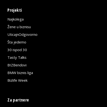
Projekti
Najkolega
Žene u biznisu
UticajnOdgovorno
Šta jedemo
30 ispod 30
Tasty Talks
BIZBendovi
BMW biznis liga
Bizlife Week
Za partnere