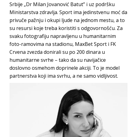
Srbije „Dr Milan Jovanović Batut” i uz podršku
Ministarstva zdravlja. Sport ima jedinstvenu moć da
privuče pažnju i okupi ljude na jednom mestu, a to
su resursi koje treba koristiti s odgovornošću. Za
svaku fotografiju napravljenu u humanitarnim
foto-ramovima na stadionu,
MaxBet Sport
i FK
Crvena zvezda donirali su po 200 dinara u
humanitarne svrhe – tako da su navijačice
doslovno osmehom doprinele akciji. To je model
partnerstva koji ima svrhu, a ne samo v
idljivost.