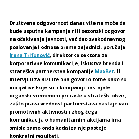
D
ruštvena odgovornost danas više ne može da
bude usputna kampanja niti sezonski odgovor
na očekivanja javnosti, već deo svakodnevnog
poslovanja i odnosa prema zajednici, poručuje
Irena Trifunović
, direktorka sektora za
korporativne komunikacije, iskustva brenda i
strateška partnerstva kompanije
MaxBet
.
U
intervjuu za BIZLife ona govori o tome kako su
inicijative koje su u kompaniji nastajale
organski vremenom prerasle u strateški okvir,
zašto prava vrednost partnerstava nastaje van
promotivnih aktivnosti i zbog čega
komunikacija o humanitarnim akcijama ima
smisla samo onda kada iza nje postoje
konkretni
rezultati.