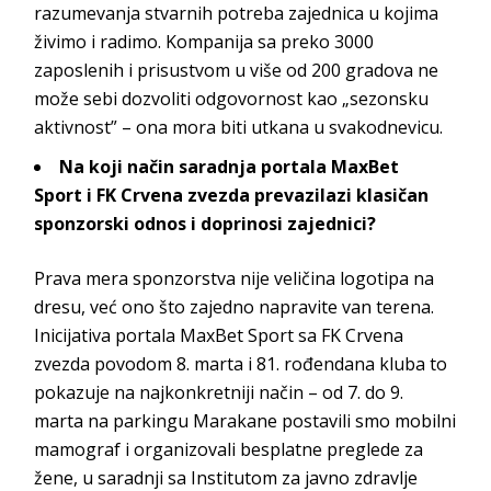
razumevanja stvarnih potreba zajednica u kojima
živimo i radimo. Kompanija sa preko 3000
zaposlenih i prisustvom u više od 200 gradova ne
može sebi dozvoliti odgovornost kao „sezonsku
aktivnost” – ona mora biti utkana u sva
kodnevicu.
Na koji način saradnja portala
MaxBet
Sport
i FK Crvena zvezda prevazilazi klasičan
sponzorski odnos i doprinosi
zajednici?
Prava mera sponzorstva nije veličina logotipa na
dresu, već ono što zajedno napravite van terena.
Inicijativa portala
MaxBet Sport
sa FK Crvena
zvezda povodom 8. marta i 81. rođendana kluba to
pokazuje na najkonkretniji način – od 7. do 9.
marta na parkingu Marakane postavili smo mobilni
mamograf i organizovali besplatne preglede za
žene, u saradnji sa Institutom za javno zdravlje