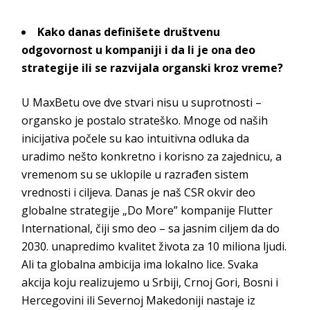
Kako danas definišete društvenu
odgovornost u kompaniji i da li je ona deo
strategije ili se razvijala organski k
roz vreme?
U
MaxBetu
ove dve stvari nisu u suprotnosti –
organsko je postalo strateško. Mnoge od naših
inicijativa počele su kao intuitivna odluka da
uradimo nešto konkretno i korisno za zajednicu, a
vremenom su se uklopile u razrađen sistem
vrednosti i ciljeva. Danas je naš CSR okvir deo
globalne strategije „Do More” kompanije
Flutter
International
, čiji smo deo – sa jasnim ciljem da do
2030. unapredimo kvalitet života za 10 miliona ljudi.
Ali ta globalna ambicija ima lokalno lice. Svaka
akcija koju realizujemo u Srbiji, Crnoj Gori, Bosni i
Hercegovini ili Severnoj Makedoniji nastaje iz