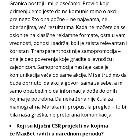
Granica postoji i mi je osećamo. Pravilo koje
primenjujemo jeste da ne komuniciramo o akciji
pre nego što ona počne – ne najavama, ne
obećanjima, već rezultatima. Kada ne možete da se
oslonite na klasične reklamne formate, ostaju vam
vrednosti, odnosi i sadržaj koji je zaista relevantan i
koristan. Transparentnost nije samopromocija –
ona je deo poverenja koje gradite s javnošću i
zajednicom. Samopromocija nastaje kada je
komunikacija veća od same akcije. Mi se trudimo da
bude obrnuto: da akcija govori sama za sebe, a mi
samo obezbedimo da informacija dođe do onih
kojima je potrebna. Da neka žena nije čula za
mamograf na Marakani i propustila pregled – to bi
bila naša greška, ne preterana kom
unikacija.
Koji su ključni CSR projekti na kojima
će
MaxBet
raditi u naredno
m periodu?