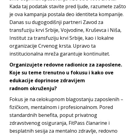
Kada taj podatak stavite pred ljude, razumete zašto
je ova kampanja postala deo identiteta kompanije.
Danas su dugogodišnji partneri Zavod za
transfuziju krvi Srbije, Vojvodine, Kruševca i Niša,
Institut za transfuziju krvi Srbije, kao i lokalne
organizacije Crvenog krsta. Upravo ta
institucionalna mreža garantuje ko
ntinuitet.
Organizujete redovne radionice za zaposlene.
Koje su teme trenutno u fokusu i kako ove
edukacije doprinose zdravijem
radnom
okruženju?
Fokus je na celokupnom blagostanju zaposlenih –
fizičkom, mentalnom i profesionalnom. Pored
standardnih benefita, poput privatnog
zdravstvenog osiguranja,
FitPass
članarine i
besplatnih sesija za mentalno zdravlje, redovno