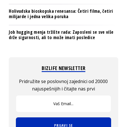
Holivudska bioskopska renesansa: Četiri filma, četiri
milijarde i jedna velika poruka
Job hugging menja tržište rada: Zaposleni se sve više
drže sigurnosti, ali to može imati posledice
BIZLIFE NEWSLETTER
Pridružite se poslovnoj zajednici od 20000
najuspešnijih i čitajte nas prvi
PRIJAVI SE