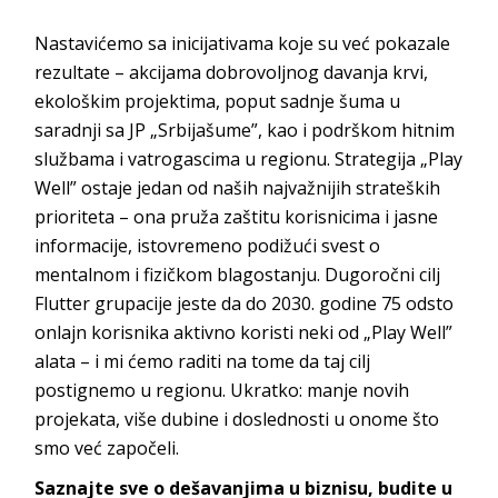
Nastavićemo sa inicijativama koje su već pokazale
rezultate – akcijama dobrovoljnog davanja krvi,
ekološkim projektima, poput sadnje šuma u
saradnji sa JP „Srbijašume”, kao i podrškom hitnim
službama i vatrogascima u regionu. Strategija „Play
Well” ostaje jedan od naših najvažnijih strateških
prioriteta – ona pruža zaštitu korisnicima i jasne
informacije, istovremeno podižući svest o
mentalnom i fizičkom blagostanju. Dugoročni cilj
Flutter
grupacije jeste da do 2030. godine 75 odsto
onlajn korisnika aktivno koristi neki od „Play Well”
alata – i mi ćemo raditi na tome da taj cilj
postignemo u regionu. Ukratko: manje novih
projekata, više dubine i doslednosti u onome što
smo već z
apočeli.
Saznajte sve o dešavanjima u biznisu, budite u