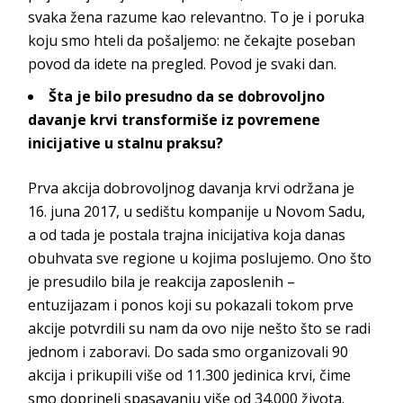
svaka žena razume kao relevantno. To je i poruka
koju smo hteli da pošaljemo: ne čekajte poseban
povod da idete na pregled. Povod je
svaki dan.
Šta je bilo presudno da se dobrovoljno
davanje krvi transformiše iz povremene
inicijative u stal
nu praksu?
Prva akcija dobrovoljnog davanja krvi održana je
16. juna 2017, u sedištu kompanije u Novom Sadu,
a od tada je postala trajna inicijativa koja danas
obuhvata sve regione u kojima poslujemo. Ono što
je presudilo bila je reakcija zaposlenih –
entuzijazam i ponos koji su pokazali tokom prve
akcije potvrdili su nam da ovo nije nešto što se radi
jednom i zaboravi. Do sada smo organizovali 90
akcija i prikupili više od 11.300 jedinica krvi, čime
smo doprineli spasavanju više od 34.000 života.