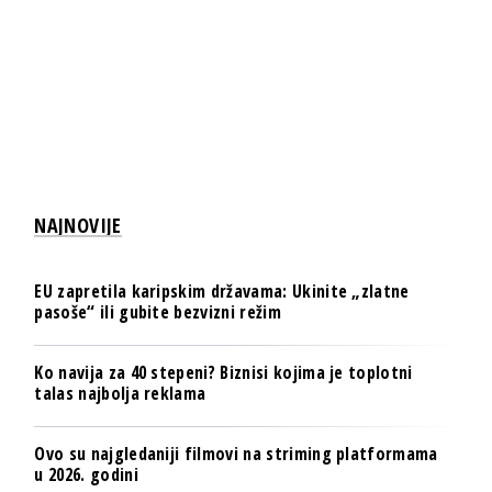
NAJNOVIJE
EU zapretila karipskim državama: Ukinite „zlatne
pasoše“ ili gubite bezvizni režim
Ko navija za 40 stepeni? Biznisi kojima je toplotni
talas najbolja reklama
Ovo su najgledaniji filmovi na striming platformama
u 2026. godini