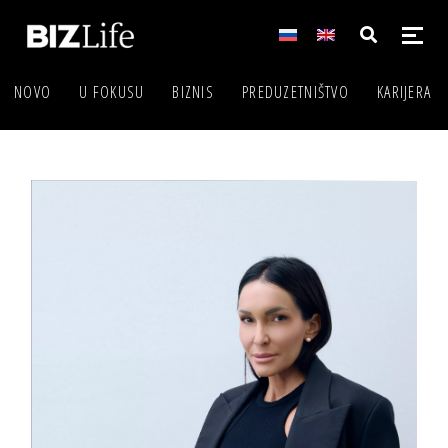
NOVO
U FOKUSU
BIZNIS
PREDUZETNIŠTVO
KARIJERA