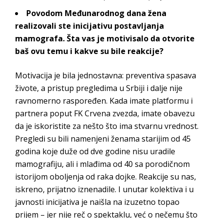
Povodom Međunarodnog dana žena
realizovali ste inicijativu postavljanja
mamografa. Šta vas je motivisalo da otvorite
baš ovu temu i kakve su bile
reakcije?
Motivacija je bila jednostavna: preventiva spasava
živote, a pristup pregledima u Srbiji i dalje nije
ravnomerno raspoređen. Kada imate platformu i
partnera poput FK Crvena zvezda, imate obavezu
da je iskoristite za nešto što ima stvarnu vrednost.
Pregledi su bili namenjeni ženama starijim od 45
godina koje duže od dve godine nisu uradile
mamografiju, ali i mlađima od 40 sa porodičnom
istorijom oboljenja od raka dojke. Reakcije su nas,
iskreno, prijatno iznenadile. I unutar kolektiva i u
javnosti inicijativa je naišla na izuzetno topao
prijem – jer nije reč o spektaklu, već o nečemu što