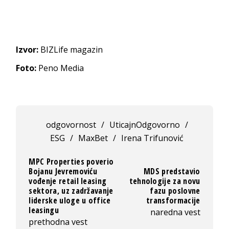
Izvor:
BIZLife magazin
Foto:
Peno Media
odgovornost
/
UticajnOdgovorno
/
ESG
/
MaxBet
/
Irena Trifunović
MPC Properties poverio
Bojanu Jevremoviću
MDS predstavio
vođenje retail leasing
tehnologije za novu
sektora, uz zadržavanje
fazu poslovne
liderske uloge u office
transformacije
leasingu
naredna vest
prethodna vest