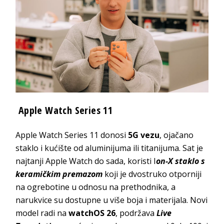
Apple Watch Series 11
Apple Watch Series 11 donosi
5G vezu
, ojačano
staklo i kućište od aluminijuma ili titanijuma. Sat je
najtanji Apple Watch do sada, koristi I
on-X staklo s
keramičkim premazom
koji je dvostruko otporniji
na ogrebotine u odnosu na prethodnika, a
narukvice su dostupne u više boja i materijala. Novi
model radi na
watchOS 26
, podržava
Live