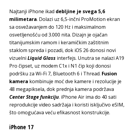
Najtanji iPhone ikad
debljine je svega 5,6
milimetara
. Dolazi uz 6,5-inčni ProMotion ekran
sa osvežavanjem do 120 Hz i maksimalnom
osvetljenošću od 3.000 nita. Dizajn je ojačan
titanijumskim ramom i keramičkim zaštitnim
staklom spreda i pozadi, dok iOS 26 donosi novi
vizuelni
Liquid Glass
interfejs. Unutra se nalazi A19
Pro čipset, uz modem C1x i N1 čip koji donosi
podršku za Wi-Fi 7, Bluetooth 6 i Thread.
Fusion
kamera
kombinuje moć dve kamere i rezolucije je
48 megapiksela, dok prednja kamera podržava
Center Stage funkciju
. iPhone Air ima do 40 sati
reprodukcije video sadržaja i koristi isključivo eSIM,
što omogućava veću efikasnost konstrukcije.
iPhone 17