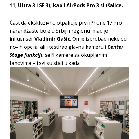
11, Ultra 3 i SE 3), kao i AirPods Pro 3 slušalice.
Čast da ekskluzivno otpakuje prvi iPhone 17 Pro
narandžaste boje u Srbiji i regionu imao je
influenser
Vladimir Gašić
. On je isprobao neke od
novih opcija, ali i testirao glavnu kameru i
Center
Stage funkciju
selfi kamere sa okupljenim
fanovima – i svi su stali u kada