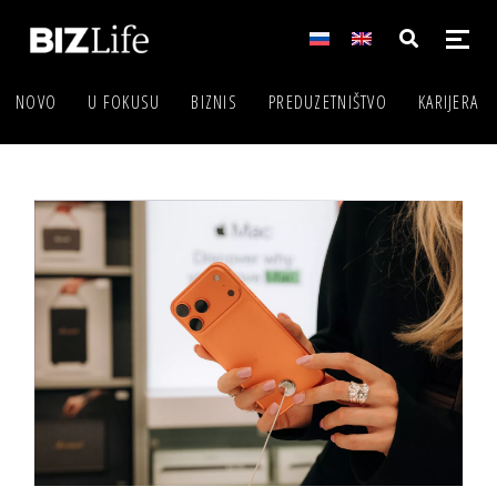
NOVO
U FOKUSU
BIZNIS
PREDUZETNIŠTVO
KARIJERA