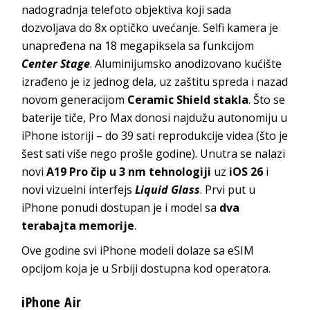
nadogradnja telefoto objektiva koji sada
dozvoljava do 8x optičko uvećanje. Selfi kamera je
unapređena na 18 megapiksela sa funkcijom
Center Stage
. Aluminijumsko anodizovano kućište
izrađeno je iz jednog dela, uz zaštitu spreda i nazad
novom generacijom
Ceramic Shield stakla
. Što se
baterije tiče, Pro Max donosi najdužu autonomiju u
iPhone istoriji – do 39 sati reprodukcije videa (što je
šest sati više nego prošle godine). Unutra se nalazi
novi
A19 Pro čip u 3 nm tehnologiji
uz
iOS 26
i
novi vizuelni interfejs
Liquid Glass
. Prvi put u
iPhone ponudi dostupan je i model sa
dva
terabajta memorije
.
Ove godine svi iPhone modeli dolaze sa eSIM
opcijom koja je u Srbiji dostupna kod operatora.
iPhone Air