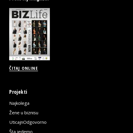
ČITAJ ONLINE
Projekti
Najkolega
Žene u biznisu
UticajnOdgovorno
Šta jedemo