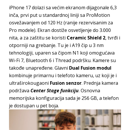
iPhone 17 dolazi sa većim ekranom dijagonale 6,3
inča, prvi put u standardnoj liniji sa ProMotion
osvežavanjem od 120 Hz (ranije rezervisanim za
Pro modele). Ekran dostiže osvetljenje do 3.000
nita, a za zaštitu se koristi
Ceramic Shield 2
, tvrđi i
otporniji na grebanje. Tu je i A19 čip u 3 nm
tehnologiji, uparen sa čipom N1 koji omogućava
Wi-Fi 7, Bluetooth 6 i Thread podršku. Kamere su
takođe unapređene. Glavni
Dual Fusion modul
kombinuje primarnu i telefoto kameru, uz koji je i
ultraširokougaoni
Fusion senzor
. Prednja kamera
podržava
Center Stage funkciju
. Osnovna
memorijska konfiguracija sada je 256 GB, a telefon
je dostupan u pet boja.