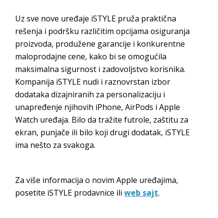
Uz sve nove uređaje iSTYLE pruža praktična
rešenja i podršku različitim opcijama osiguranja
proizvoda, produžene garancije i konkurentne
maloprodajne cene, kako bi se omogućila
maksimalna sigurnost i zadovoljstvo korisnika.
Kompanija iSTYLE nudi i raznovrstan izbor
dodataka dizajniranih za personalizaciju i
unapređenje njihovih iPhone, AirPods i Apple
Watch uređaja. Bilo da tražite futrole, zaštitu za
ekran, punjače ili bilo koji drugi dodatak, iSTYLE
ima nešto za svakoga.
Za više informacija o novim Apple uređajima,
posetite iSTYLE prodavnice ili
web sajt
.