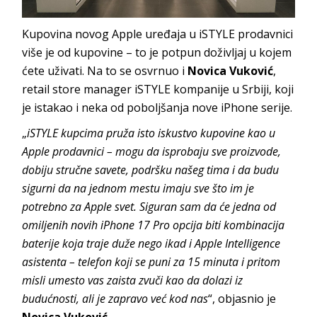
Kupovina novog Apple uređaja u iSTYLE prodavnici
više je od kupovine – to je potpun doživljaj u kojem
ćete uživati. Na to se osvrnuo i
Novica Vuković
,
retail store manager iSTYLE kompanije u Srbiji, koji
je istakao i neka od poboljšanja nove iPhone serije.
„
iSTYLE kupcima pruža isto iskustvo kupovine kao u
Apple prodavnici – mogu da isprobaju sve proizvode,
dobiju stručne savete, podršku našeg tima i da budu
sigurni da na jednom mestu imaju sve što im je
potrebno za Apple svet. Siguran sam da će jedna od
omiljenih novih iPhone 17 Pro opcija biti kombinacija
baterije koja traje duže nego ikad i Apple Intelligence
asistenta – telefon koji se puni za 15 minuta i pritom
misli umesto vas zaista zvuči kao da dolazi iz
budućnosti, ali je zapravo već kod nas
“, objasnio je
Novica Vuković
.