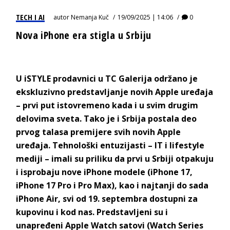
TECH I AI
autor
Nemanja Kuč
19/09/2025 | 14:06
0
Nova iPhone era stigla u Srbiju
U iSTYLE prodavnici u TC Galerija održano je
ekskluzivno predstavljanje novih Apple uređaja
– prvi put istovremeno kada i u svim drugim
delovima sveta. Tako je i Srbija postala deo
prvog talasa premijere svih novih Apple
uređaja. Tehnološki entuzijasti – IT i lifestyle
mediji – imali su priliku da prvi u Srbiji otpakuju
i isprobaju nove iPhone modele (iPhone 17,
iPhone 17 Pro i Pro Max), kao i najtanji do sada
iPhone Air, svi od 19. septembra dostupni za
kupovinu i kod nas. Predstavljeni su i
unapređeni Apple Watch satovi (Watch Series