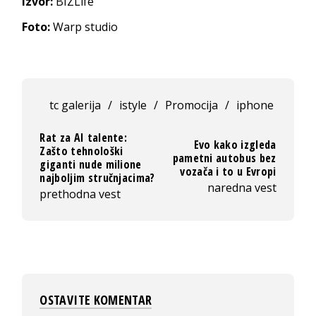
Izvor:
BIZLife
Foto:
Warp studio
tc galerija
/
istyle
/
Promocija
/
iphone
Rat za AI talente:
Evo kako izgleda
Zašto tehnološki
pametni autobus bez
giganti nude milione
vozača i to u Evropi
najboljim stručnjacima?
naredna vest
prethodna vest
OSTAVITE KOMENTAR