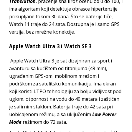
Translation
, praćenje sna kroz ocenu od 0 do 100, i
ima algoritam koji detektuje obrasce hipertenzije
prikupljane tokom 30 dana. Što se baterije tiče,
Watch 11 traje do 24 sata. Dostupna je i samo GPS
verzija, bez mrežne konekcije.
Apple Watch Ultra 3 i Watch SE 3
Apple Watch Ultra 3 je sat dizajniran za sport i
avanturu sa kućištem od titanijuma (49 mm),
ugrađenim GPS-om, mobilnom mrežom i
podrškom za satelitsku komunikaciju. Ima ekran
koji koristi LTPO tehnologiju za bolju vidljivost pod
uglom, otpornost na vodu do 40 metara i zaštićen
je safirnim staklom. Baterija traje do 42 sata pri
uobičajenom režimu, a sa uključenim
Low Power
Mode
režimom do 72 sata.