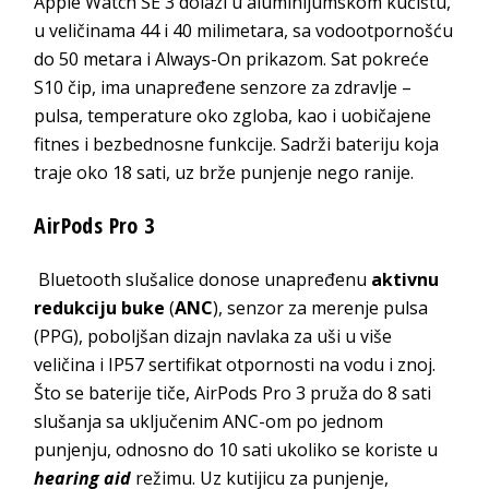
Apple Watch SE 3 dolazi u aluminijumskom kućištu,
u veličinama 44 i 40 milimetara, sa vodootpornošću
do 50 metara i Always-On prikazom. Sat pokreće
S10 čip, ima unapređene senzore za zdravlje –
pulsa, temperature oko zgloba, kao i uobičajene
fitnes i bezbednosne funkcije. Sadrži bateriju koja
traje oko 18 sati, uz brže punjenje nego ranije.
AirPods Pro 3
Bluetooth slušalice donose unapređenu
aktivnu
redukciju buke
(
ANC
), senzor za merenje pulsa
(PPG), poboljšan dizajn navlaka za uši u više
veličina i IP57 sertifikat otpornosti na vodu i znoj.
Što se baterije tiče, AirPods Pro 3 pruža do 8 sati
slušanja sa uključenim ANC-om po jednom
punjenju, odnosno do 10 sati ukoliko se koriste u
hearing aid
režimu. Uz kutijicu za punjenje,