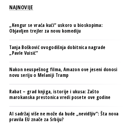
NAJNOVIJE
„Kengur se vraća kući“ uskoro u bioskopima:
Objavljen trejler za novu komediju
Tanja Bošković ovogodišnja dobitnica nagrade
„Pavle Vuisić“
Nakon neuspešnog filma, Amazon ove jeseni donosi
novu seriju o Melaniji Tramp
Rabat – grad knjiga, istorije i ukusa: Zašto
marokanska prestonica vredi posete ove godine
AI sadržaj više ne može da bude „nevidljiv“: Šta nova
pravila EU znače za Srbiju?