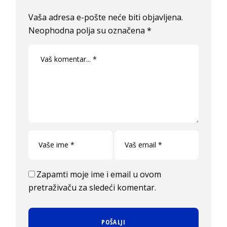
Vaša adresa e-pošte neće biti objavljena.
Neophodna polja su označena
*
Zapamti moje ime i email u ovom
pretraživaču za sledeći komentar.