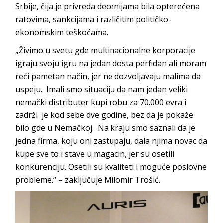
Srbije, čija je privreda decenijama bila opterećena
ratovima, sankcijama i različitim političko-
ekonomskim teškoćama.
„Živimo u svetu gde multinacionalne korporacije
igraju svoju igru na jedan dosta perfidan ali moram
reći pametan način, jer ne dozvoljavaju malima da
uspeju. Imali smo situaciju da nam jedan veliki
nemački distributer kupi robu za 70.000 evra i
zadrži je kod sebe dve godine, bez da je pokaže
bilo gde u Nemačkoj. Na kraju smo saznali da je
jedna firma, koju oni zastupaju, dala njima novac da
kupe sve to i stave u magacin, jer su osetili
konkurenciju. Osetili su kvaliteti i moguće poslovne
probleme.“ – zaključuje Milomir Trošić.