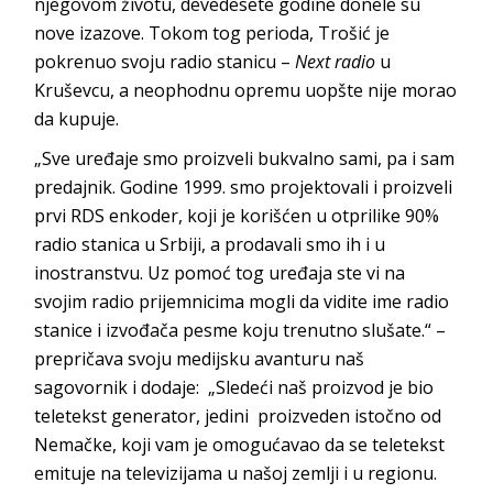
njegovom životu, devedesete godine donele su
nove izazove. Tokom tog perioda, Trošić je
pokrenuo svoju radio stanicu –
Next radio
u
Kruševcu, a neophodnu opremu uopšte nije morao
da kupuje.
„Sve uređaje smo proizveli bukvalno sami, pa i sam
predajnik. Godine 1999. smo projektovali i proizveli
prvi RDS enkoder, koji je korišćen u otprilike 90%
radio stanica u Srbiji, a prodavali smo ih i u
inostranstvu. Uz pomoć tog uređaja ste vi na
svojim radio prijemnicima mogli da vidite ime radio
stanice i izvođača pesme koju trenutno slušate.“ –
prepričava svoju medijsku avanturu naš
sagovornik i dodaje: „Sledeći naš proizvod je bio
teletekst generator, jedini proizveden istočno od
Nemačke, koji vam je omogućavao da se teletekst
emituje na televizijama u našoj zemlji i u regionu.