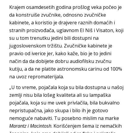
Krajem osamdesetih godina prošlog veka počeo je
da konstruiše zvučnike, odnosno zvučničke
kabinete, a koristio je drajvere raznih domaćih i
stranih proizvođača, uglavnom EI Niš i Visaton, koji
su u tom trenutku jedini bili dostupni na
jugoslovenskom tržištu. Zvučničke kabinete je
pravio od iverice jer, kako kaže, bio je to jedini
način da da dobijete dobru audiofilsku zvučnu
kutiju, a da ne platite astronomsku carinu od 100%
na uvoz repromaterijala.
„U to vreme, pojačala koja su bila dostupna u našoj
zemlji nisu bila lošeg kvaliteta ali su lampaška
pojačala, koja su me uvek privlačila, bila bukvalno
nepristupačna, jako skupa i bilo ih je gotovo
nemoguće nabaviti. Tu posebno mislim na marke
Marantz i Macintosh
. Korišćenjem šema iz nemačkih