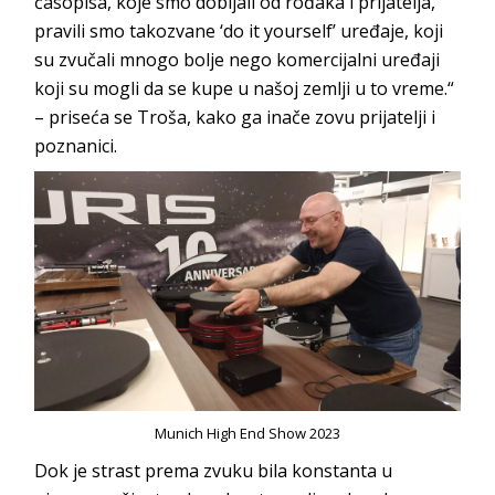
časopisa, koje smo dobijali od rođaka i prijatelja,
pravili smo takozvane ‘do it yourself’ uređaje, koji
su zvučali mnogo bolje nego komercijalni uređaji
koji su mogli da se kupe u našoj zemlji u to vreme.“
– priseća se Troša, kako ga inače zovu prijatelji i
poznanici.
Munich High End Show 2023
Dok je strast prema zvuku bila konstanta u