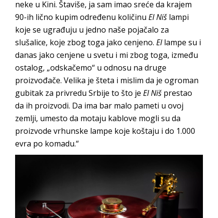
neke u Kini. Štaviše, ja sam imao sreće da krajem
90-ih lično kupim određenu količinu
EI Niš
lampi
koje se ugrađuju u jedno naše pojačalo za
slušalice, koje zbog toga jako cenjeno.
EI
lampe su i
danas jako cenjene u svetu i mi zbog toga, između
ostalog, „odskačemo“ u odnosu na druge
proizvođače. Velika je šteta i mislim da je ogroman
gubitak za privredu Srbije to što je
EI Niš
prestao
da ih proizvodi. Da ima bar malo pameti u ovoj
zemlji, umesto da motaju kablove mogli su da
proizvode vrhunske lampe koje koštaju i do 1.000
evra po komadu.“