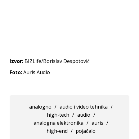
Izvor:
BIZLife/Borislav Despotović
Foto:
Auris Audio
analogno
/
audio i video tehnika
/
high-tech
/
audio
/
analogna elektronika
/
auris
/
high-end
/
pojačalo