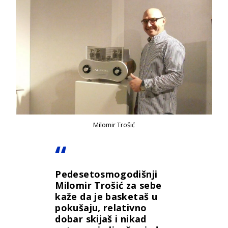
Milomir Trošić
Pedesetosmogodišnji
Milomir Trošić za sebe
kaže da je basketaš u
pokušaju, relativno
dobar skijaš i nikad