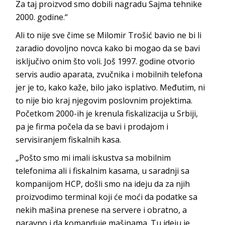
Za taj proizvod smo dobili nagradu Sajma tehnike
2000. godine.“
Ali to nije sve čime se Milomir Trošić bavio ne bi li
zaradio dovoljno novca kako bi mogao da se bavi
isključivo onim što voli. Još 1997. godine otvorio
servis audio aparata, zvučnika i mobilnih telefona
jer je to, kako kaže, bilo jako isplativo. Međutim, ni
to nije bio kraj njegovim poslovnim projektima.
Početkom 2000-ih je krenula fiskalizacija u Srbiji,
pa je firma počela da se bavi i prodajom i
servisiranjem fiskalnih kasa.
„Pošto smo mi imali iskustva sa mobilnim
telefonima ali i fiskalnim kasama, u saradnji sa
kompanijom HCP, došli smo na ideju da za njih
proizvodimo terminal koji će moći da podatke sa
nekih mašina prenese na servere i obratno, a
naravno i da komanduje mašinama. Tu ideju je