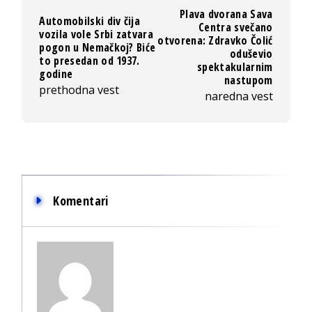
Plava dvorana Sava
Automobilski div čija
Centra svečano
vozila vole Srbi zatvara
otvorena: Zdravko Čolić
pogon u Nemačkoj? Biće
oduševio
to presedan od 1937.
spektakularnim
godine
nastupom
prethodna vest
naredna vest
Komentari