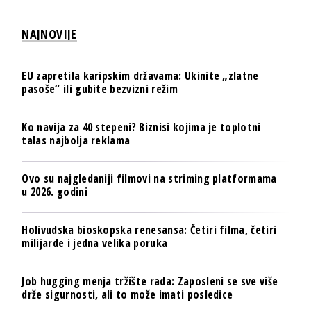
NAJNOVIJE
EU zapretila karipskim državama: Ukinite „zlatne
pasoše“ ili gubite bezvizni režim
Ko navija za 40 stepeni? Biznisi kojima je toplotni
talas najbolja reklama
Ovo su najgledaniji filmovi na striming platformama
u 2026. godini
Holivudska bioskopska renesansa: Četiri filma, četiri
milijarde i jedna velika poruka
Job hugging menja tržište rada: Zaposleni se sve više
drže sigurnosti, ali to može imati posledice