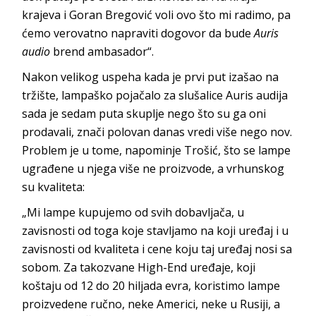
krajeva i Goran Bregović voli ovo što mi radimo, pa
ćemo verovatno napraviti dogovor da bude
Auris
audio
brend ambasador“.
Nakon velikog uspeha kada je prvi put izašao na
tržište, lampaško pojačalo za slušalice Auris audija
sada je sedam puta skuplje nego što su ga oni
prodavali, znači polovan danas vredi više nego nov.
Problem je u tome, napominje Trošić, što se lampe
ugrađene u njega više ne proizvode, a vrhunskog
su kvaliteta:
„Mi lampe kupujemo od svih dobavljača, u
zavisnosti od toga koje stavljamo na koji uređaj i u
zavisnosti od kvaliteta i cene koju taj uređaj nosi sa
sobom. Za takozvane High-End uređaje, koji
koštaju od 12 do 20 hiljada evra, koristimo lampe
proizvedene ručno, neke Americi, neke u Rusiji, a