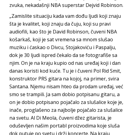
zvuka, nekadašnji NBA superstar Dejvid Robinson.
„Zamislite situaciju kada vam dođu ljudi koji znaju
šta je kvalitet, koji znaju da čuju, koji su pravi
audiofili, kao što je David Robinson, čuveni NBA
košarkaš, koji je sat vremena sa mnom slušao
muziku i ćaskao o Divcu, Stojakoviću i Paspalju,
dok je 30 ljudi ispred čekalo da se fotografiše sa
njim. On je na kraju kupio od nas uređaj koji i dan
danas koristi kod kuće. Tu je i čuveni Pol Rid Smit,
konstruktor PRS gitara na kojoj, na primer, svira
Santana. Njemu nisam hteo da prodam uređaj, već
smo se trampili. Ja sam dobio potpisanu gitaru, a
on je dobio potpisano pojačalo za slušalice koje je,
inače, proglašeno za najbolje pojačalo za slušalice
na svetu. Al Di Meola, čuveni džez gitarista, je
oduševljen našim portabl proizvodima koje sluša
dok putuje po svetu i drži koncerte. Na kraju