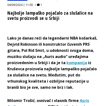
04/09/2024 | 11:00
1
Najbolje lampaško pojačalo za slušalice na
svetu proizvodi se u Srbiji
Lako je danas reći da legendarni NBA košarkaš,
Dejvid Robinson ili konstruktor čuvenih PRS
gitara, Pol Rid Smit, u udobnosti svoga doma,
muziku slušaju na „Auris audio“ uređajima
proizvedenim u Srbiji i da je ta
kompanija
iz
Kruševca proizvela najbolje lampaško pojačalo
za slušalice na svetu. Međutim, put do
vrhunskog kvaliteta i ozbiljne reputacije u
branši bio je sve, samo ne brz i lak.
Milomir Trošić
,
osnivač i vlasnik firme
Auris