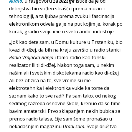
Audio
, u razgovoru za
BIZLife
ističe da je od
detinjstva bio vođen strašću prema muzici i
tehnologiji, a ta ljubav prema zvuku i fascinacija
elektronikom odvela ga je na put kojim je, korak po
korak, gradio svoje ime u svetu audio industrije.
„Još kao dete sam, u Domu kulture u Trsteniku, bio
kvazi di-džej, da bih na kraju završio u radio stanici
Radio Vrnjačka Banja
i tamo radio kao tonski
realizator ili ti di-džej. Nakon toga sam, u nekim
našim ali i svetskim diskotekama radio kao di-džej.
Ali bez obzira na to, sve vreme su me
elektrotehnika i elektronika vukle ka tome da
saznam kako to sve radi? Pa sam tako, od nekog
sedmog razreda osnovne škole, krenuo da se time
bavim amaterski. Prvo sklapanjem nekih bubica za
prenos radio talasa, čije sam šeme pronašao u
nekadašnjem magazinu
Uradi sam.
Svoje društvo