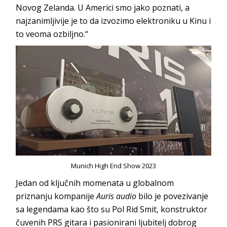
Novog Zelanda. U Americi smo jako poznati, a
najzanimljivije je to da izvozimo elektroniku u Kinu i
to veoma ozbiljno.“
Munich High End Show 2023
Jedan od ključnih momenata u globalnom
priznanju kompanije
Auris audio
bilo je povezivanje
sa legendama kao što su Pol Rid Smit, konstruktor
čuvenih PRS gitara i pasionirani ljubitelj dobrog