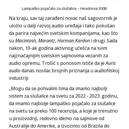
Lampaško pojačalo za slušalice – Headonia 300B
Na kraju, sav taj zarađeni novac naš sagovornik je
uložio u dalji razvoj audio uređaja i tako pokušao
da parira najvećim svetskim kompanijama, kao što
su
Macintosh, Marantz
,
Harman Kardon
i drugi. Sada
nakon, 10-ak godina aktivnog učešća na svim
najznačajnijim svetskim sajmovima vezanih za
audio opremu, Trošić s ponosom ističe da je
Auris
audio
danas nosilac brojnih priznanja u audiofilskoj
industriji:
„Mogu da se pohvalim tima da imamo najbolji
sistem za slušalice na svetu za 2022.- 2023. godinu,
da imamo najbolje lampaško pojačalo za slušalice
na svetu sa preko 100 recenzija, a koje je trenutno
u proizvodnji, redovno idemo na sajmove od
Australije do Amerike, a izvozimo od Brazila do