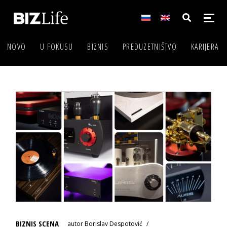
NOVO
U FOKUSU
BIZNIS
PREDUZETNIŠTVO
KARIJERA
BIZNIS SCENA
autor
Borislav Despotović