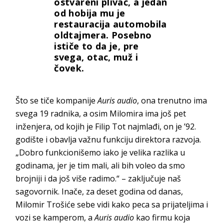
ostvareni plivač, a jedan
od hobija mu je
restauracija automobila
oldtajmera. Posebno
ističe to da je, pre
svega, otac, muž i
čovek.
Što se tiče kompanije
Auris audio
, ona trenutno ima
svega 19 radnika, a osim Milomira ima još pet
inženjera, od kojih je Filip Tot najmlađi, on je ’92.
godište i obavlja važnu funkciju direktora razvoja.
„Dobro funkcionišemo iako je velika razlika u
godinama, jer je tim mali, ali bih voleo da smo
brojniji i da još više radimo.“ – zaključuje naš
sagovornik. Inače, za deset godina od danas,
Milomir Trošiće sebe vidi kako peca sa prijateljima i
vozi se kamperom, a
Auris audio
kao firmu koja