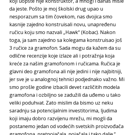
koji uopšte nije konstruktor, a mnogi i danas misle
da jeste. Pošto je moj školski drug upao u
nesporazum sa tim čovekom, nas dvojica smo
kasnije zajedno konstruisali novu, unapređenu
ručicu koju smo nazvali „Hawk“ (Kobac). Nakon
toga, ja sam zajedno sa kolegama konstruisao još
3 ručice za gramofon. Sada mogu da kažem da su
odlične recenzije koje izlaze ali i potražnja koja
kreće za našim gramofonom i ručicama. Ručica je
glavni deo gramofona ali nije jedini i nije najbitniji,
jer sve je u analognoj tehnici podjednako važno. Mi
smo prošle godine izbacili devet različitih modela
gramofona i ozbiljno se zadužili da uđemo u tako
veliki poduhvat. Zato mislim da bismo uz neku
saradnju sa potencijalnim investitorima, ljudima
koji imaju dobro razvijenu mrežu, mi mogli da
postanemo jedan od vodećih svetskih proizvođača
gramofona, pretpojačala, pojačala i tako dalje.“