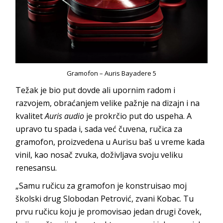
Gramofon – Auris Bayadere 5
Težak je bio put dovde ali upornim radom i
razvojem, obraćanjem velike pažnje na dizajn i na
kvalitet
Auris audio
je prokrčio put do uspeha. A
upravo tu spada i, sada već čuvena, ručica za
gramofon, proizvedena u Aurisu baš u vreme kada
vinil, kao nosač zvuka, doživljava svoju veliku
renesansu.
„Samu ručicu za gramofon je konstruisao moj
školski drug Slobodan Petrović, zvani Kobac. Tu
prvu ručicu koju je promovisao jedan drugi čovek,