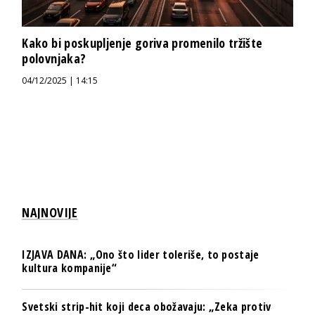
Kako bi poskupljenje goriva promenilo tržište
polovnjaka?
04/12/2025 | 14:15
NAJNOVIJE
IZJAVA DANA: „Ono što lider toleriše, to postaje
kultura kompanije“
Svetski strip-hit koji deca obožavaju: „Zeka protiv