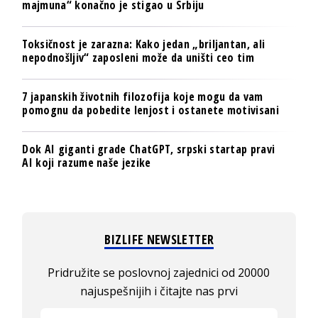
majmuna“ konačno je stigao u Srbiju
Toksičnost je zarazna: Kako jedan „briljantan, ali
nepodnošljiv“ zaposleni može da uništi ceo tim
7 japanskih životnih filozofija koje mogu da vam
pomognu da pobedite lenjost i ostanete motivisani
Dok AI giganti grade ChatGPT, srpski startap pravi
AI koji razume naše jezike
BIZLIFE NEWSLETTER
Pridružite se poslovnoj zajednici od 20000
najuspešnijih i čitajte nas prvi