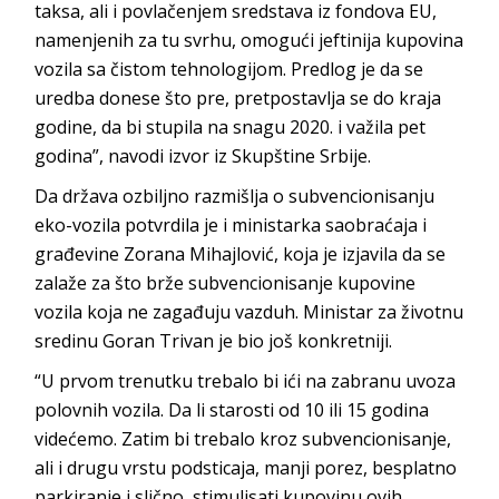
taksa, ali i povlačenjem sredstava iz fondova EU,
namenjenih za tu svrhu, omogući jeftinija kupovina
vozila sa čistom tehnologijom. Predlog je da se
uredba donese što pre, pretpostavlja se do kraja
godine, da bi stupila na snagu 2020. i važila pet
godina”, navodi izvor iz Skupštine Srbije.
Da država ozbiljno razmišlja o subvencionisanju
eko-vozila potvrdila je i ministarka saobraćaja i
građevine Zorana Mihajlović, koja je izjavila da se
zalaže za što brže subvencionisanje kupovine
vozila koja ne zagađuju vazduh. Ministar za životnu
sredinu Goran Trivan je bio još konkretniji.
“U prvom trenutku trebalo bi ići na zabranu uvoza
polovnih vozila. Da li starosti od 10 ili 15 godina
videćemo. Zatim bi trebalo kroz subvencionisanje,
ali i drugu vrstu podsticaja, manji porez, besplatno
parkiranje i slično, stimulisati kupovinu ovih