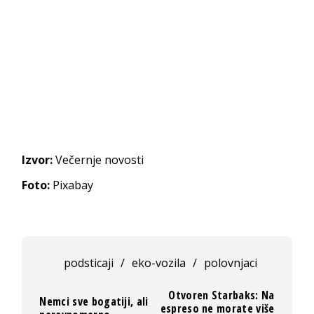
Izvor:
Večernje novosti
Foto:
Pixabay
podsticaji
/
eko-vozila
/
polovnjaci
Otvoren Starbaks: Na
Nemci sve bogatiji, ali
espreso ne morate više