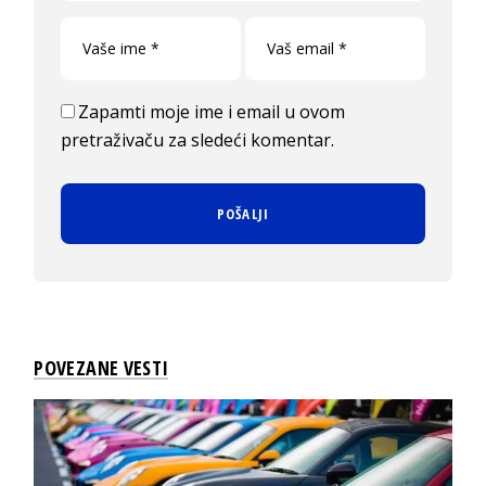
Zapamti moje ime i email u ovom
pretraživaču za sledeći komentar.
POVEZANE VESTI