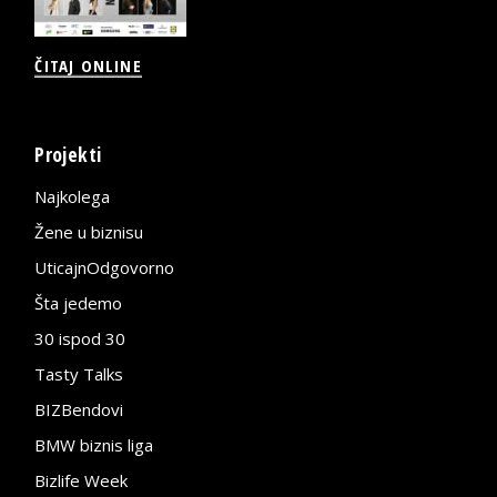
ČITAJ ONLINE
Projekti
Najkolega
Žene u biznisu
UticajnOdgovorno
Šta jedemo
30 ispod 30
Tasty Talks
BIZBendovi
BMW biznis liga
Bizlife Week