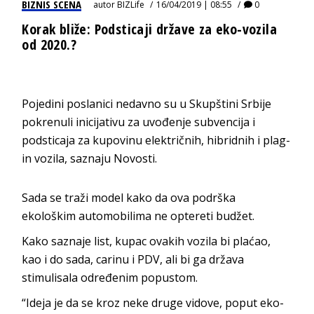
BIZNIS SCENA
autor
BIZLife
16/04/2019 | 08:55
0
Korak bliže: Podsticaji države za eko-vozila
od 2020.?
Pojedini poslanici nedavno su u Skupštini Srbije
pokrenuli inicijativu za uvođenje subvencija i
podsticaja za kupovinu električnih, hibridnih i plag-
in vozila, saznaju Novosti.
Sada se traži model kako da ova podrška
ekološkim automobilima ne optereti budžet.
Kako saznaje list, kupac ovakih vozila bi plaćao,
kao i do sada, carinu i PDV, ali bi ga država
stimulisala određenim popustom.
“Ideja je da se kroz neke druge vidove, poput eko-