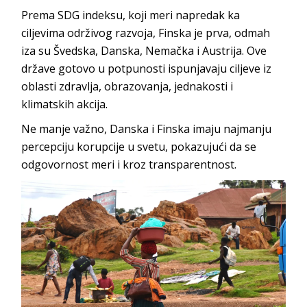
Prema SDG indeksu, koji meri napredak ka
ciljevima održivog razvoja,
Finska
je prva, odmah
iza su
Švedska
,
Danska
,
Nemačka
i
Austrija
. Ove
države gotovo u potpunosti ispunjavaju ciljeve iz
oblasti zdravlja, obrazovanja, jednakosti i
klimatsk
ih akcija.
Ne manje važno,
Danska
i
Finska
imaju najmanju
percepciju korupcije u svetu, pokazujući da se
odgovornost meri i kroz transp
arentnost.