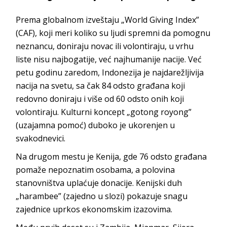
Prema globalnom izveštaju „World Giving Index”
(CAF), koji meri koliko su ljudi spremni da pomognu
neznancu, doniraju novac ili volontiraju, u vrhu
liste nisu najbogatije, već najhumanije nacije. Već
petu godinu zaredom,
Indonezija
je najdarežljivija
nacija na svetu, sa čak 84 odsto građana koji
redovno doniraju i više od 60 odsto onih koji
volontiraju. Kulturni koncept „gotong royong”
(uzajamna pomoć) duboko je ukorenjen u
sva
kodnevici.
Na drugom mestu je
Kenija
, gde 76 odsto građana
pomaže nepoznatim osobama, a polovina
stanovništva uplaćuje donacije. Kenijski duh
„harambee” (zajedno u slozi) pokazuje snagu
zajednice uprkos ekonomskim
izazovima.