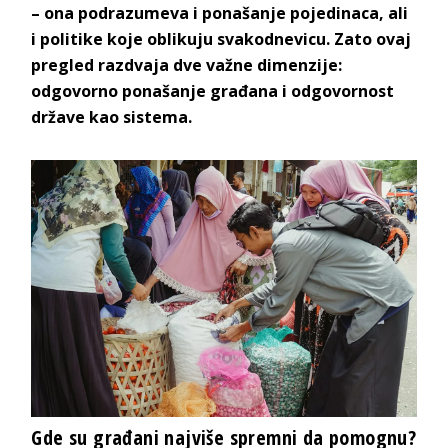
– ona podrazumeva i ponašanje pojedinaca, ali
i politike koje oblikuju svakodnevicu.
Zato ovaj
pregled razdvaja dve važne dimenzije:
odgovorno ponašanje građana i odgovornost
države ka
o sistema.
Gde su građani najviše spremni d
a pomognu?