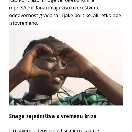
Kao kontrast, mnoge velike ekonomije
(npr.
SAD
ili
Kina
) imaju visoku društvenu
odgovornost građana ili jake politike, ali retko obe
is
tovremeno.
Snaga zajedništva u vre
menu kriza
Društvena odgovornost se meri i kada je