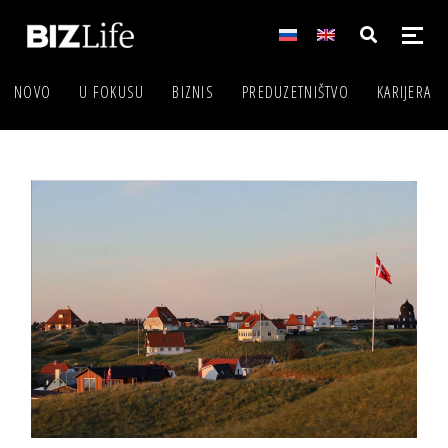
NOVO
U FOKUSU
BIZNIS
PREDUZETNIŠTVO
KARIJERA