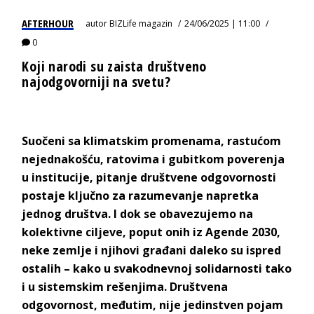
AFTERHOUR
autor
BIZLife magazin
24/06/2025 | 11:00
0
Koji narodi su zaista društveno
najodgovorniji na svetu?
Suočeni sa klimatskim promenama, rastućom
nejednakošću, ratovima i gubitkom poverenja
u institucije, pitanje društvene odgovornosti
postaje ključno za razumevanje napretka
jednog društva.
I dok se obavezujemo na
kolektivne ciljeve, poput onih iz Agende 2030,
neke zemlje i njihovi građani daleko su ispred
ostalih – kako u svakodnevnoj solidarnosti tako
i u sistemskim rešenjima.
Društvena
odgovornost
, međutim, nije jedinstven pojam