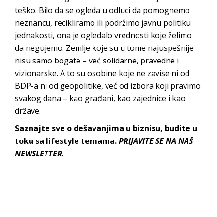
teško.
Bilo da se ogleda u odluci da pomognemo
neznancu, recikliramo ili podržimo javnu politiku
jednakosti, ona je ogledalo vrednosti koje želimo
da negujemo.
Zemlje koje su u tome najuspešnije
nisu samo bogate – već solidarne, pravedne i
vizionarske.
A to su osobine koje ne zavise ni od
BDP-a ni od geopolitike, već od izbora koji pravimo
svakog dana – kao građani, kao zajednice i kao
države.
Saznajte sve o dešavanjima u biznisu, budite u
toku sa lifestyle temama.
PRIJAVITE SE NA NAŠ
NEWSLETTER.