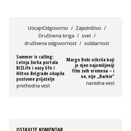
UticajnOdgovorno
/
Zajedništvo
/
Društvena briga
/
svet
/
društvena odgovornost
/
solidarnost
Summer is calling:
Margo Robi otkrila koji
Letnja žurka portala
je njen najomiljeniji
BIZLife i easy life i
film svih vremena – i
Hilton Belgrade okupila
ne, nije „Barbie“
poslovne prijatelje
naredna vest
prethodna vest
OSTAVITE KOMENTAR