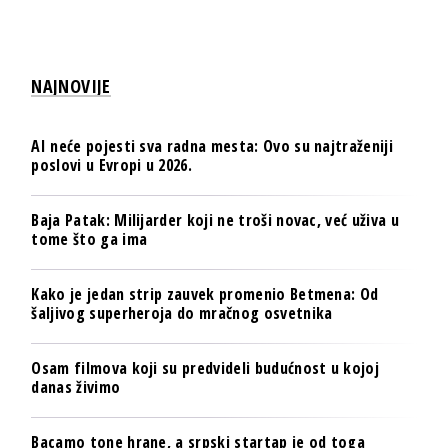
NAJNOVIJE
AI neće pojesti sva radna mesta: Ovo su najtraženiji
poslovi u Evropi u 2026.
Baja Patak: Milijarder koji ne troši novac, već uživa u
tome što ga ima
Kako je jedan strip zauvek promenio Betmena: Od
šaljivog superheroja do mračnog osvetnika
Osam filmova koji su predvideli budućnost u kojoj
danas živimo
Bacamo tone hrane, a srpski startap je od toga