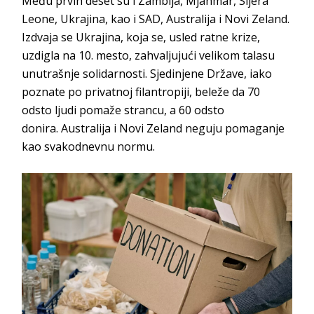
Među prvih deset su i
Zambija
,
Mjanmar
,
Sijera
Leone
,
Ukrajina
, kao i
SAD
,
Australija
i
Novi Zeland
.
Izdvaja se
Ukrajina
, koja se, usled ratne krize,
uzdigla na 10. mesto, zahvaljujući velikom talasu
unutrašnje solidarnosti.
Sjedinjene Države
, iako
poznate po privatnoj filantropiji, beleže da 70
odsto ljudi pomaže strancu, a 60 odsto
donira.
Australija
i
Novi Zeland
neguju pomaganje
kao svakodne
vnu normu.