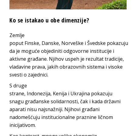
Ko se istakao u obe
dimenzije?
Zemlje
poput
Finske
,
Danske
,
Norveške
i
Švedske
pokazuju
da je moguće objediniti odgovorne institucije i
aktivne građane. Njihov uspeh je rezultat tradicije,
vladavine prava, jakih obrazovnih sistema i visoke
svesti o
zajednici.
S druge
strane,
Indonezija
,
Kenija
i
Ukrajina
pokazuju
snagu građanske solidarnosti, čak i kada državni
aparati nisu najsnažniji. Njihovi građani
nadomešćuju institucionalne praznine ličnom
ini
cijativom.