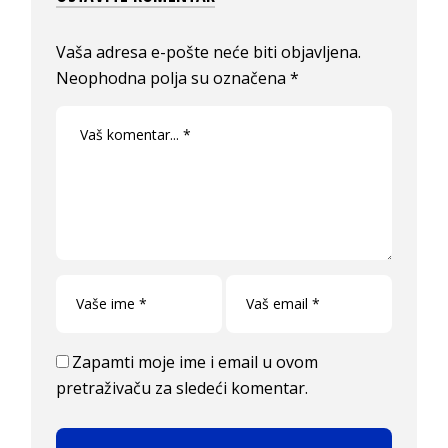
Vaša adresa e-pošte neće biti objavljena.
Neophodna polja su označena
*
Zapamti moje ime i email u ovom
pretraživaču za sledeći komentar.