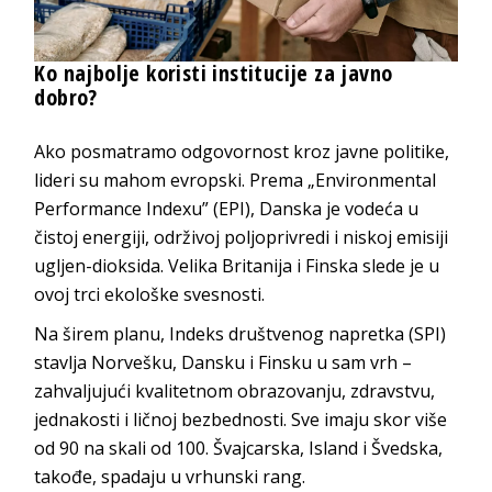
Ko najbolje koristi institucije za ja
vno
dobro?
Ako posmatramo odgovornost kroz javne politike,
lideri su mahom evropski. Prema „Environmental
Performance Indexu” (EPI),
Danska
je vodeća u
čistoj energiji, održivoj poljoprivredi i niskoj emisiji
ugljen-dioksida.
Velika Britanija
i
Finska
slede je u
ovoj trci ekološke
svesnosti.
Na širem planu, Indeks društvenog napretka (SPI)
stavlja
Norvešku
,
Dansku
i
Finsku
u sam vrh –
zahvaljujući kvalitetnom obrazovanju, zdravstvu,
jednakosti i ličnoj bezbednosti. Sve imaju skor više
od 90 na skali od 100.
Švajcarska
,
Island
i
Švedska
,
takođe, spadaju u vrhu
nski rang.