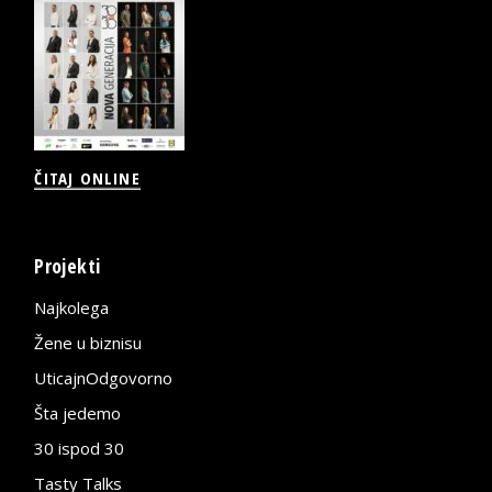
ČITAJ ONLINE
Projekti
Najkolega
Žene u biznisu
UticajnOdgovorno
Šta jedemo
30 ispod 30
Tasty Talks