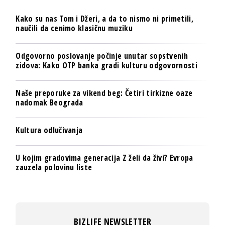
Kako su nas Tom i Džeri, a da to nismo ni primetili,
naučili da cenimo klasičnu muziku
Odgovorno poslovanje počinje unutar sopstvenih
zidova: Kako OTP banka gradi kulturu odgovornosti
Naše preporuke za vikend beg: Četiri tirkizne oaze
nadomak Beograda
Kultura odlučivanja
U kojim gradovima generacija Z želi da živi? Evropa
zauzela polovinu liste
BIZLIFE NEWSLETTER