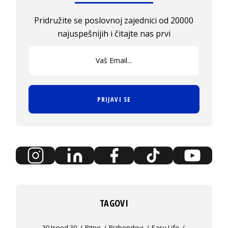
Pridružite se poslovnoj zajednici od 20000
najuspešnijih i čitajte nas prvi
PRIJAVI SE
TAGOVI
30 Ispod 30
Bitno
Bizbendovi
Easy Life