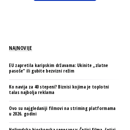
NAJNOVIJE
EU zapretila karipskim državama: Ukinite „zlatne
pasoše“ ili gubite bezvizni režim
Ko navija za 40 stepeni? Biznisi kojima je toplotni
talas najbolja reklama
Ovo su najgledaniji filmovi na striming platformama
u 2026. godini
Holivudska bioskopska renesansa: Četiri filma, četiri