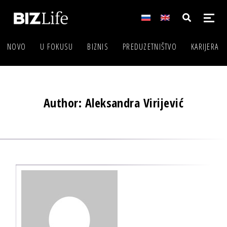
NOVO
U FOKUSU
BIZNIS
PREDUZETNIŠTVO
KARIJERA
Author: Aleksandra Virijević