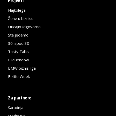
Projekti
Najkolega
Žene u biznisu
UticajnOdgovorno
Šta jedemo
30 ispod 30
Tasty Talks
BIZBendovi
BMW biznis liga
Bizlife Week
Za partnere
Saradnja
Media Kit