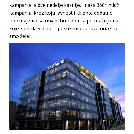
kampanja, a dve nedelje kasnije, i naša 360º imidž
kampanja, kroz koju javnost i klijente dodatno
upoznajemo sa novim brendom, a po reakcijama
koje za sada vidimo – postižemo upravo ono što
s
mo želeli.