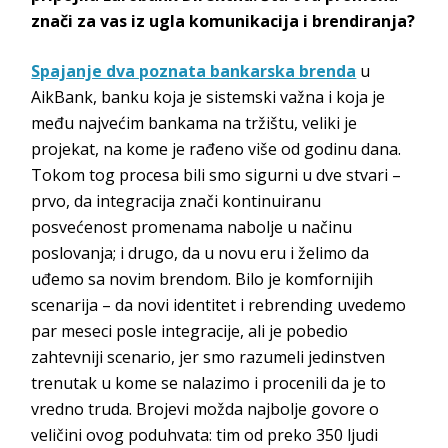
znači za vas iz ugla komunikacija i brendiranja?
Spajanje dva poznata bankarska brenda
u
AikBank
, banku koja je sistemski važna i koja je
među najvećim bankama na tržištu, veliki je
projekat,
na kome je rađeno više od godinu dana.
Tokom tog procesa bili smo sigurni u dve stvari –
prvo, da integracija znači kontinuiranu
posvećenost promenama nabolje u
načinu
poslovanja; i drugo, da u novu eru i želimo da
uđemo sa novim brendom. Bilo je komfornijih
scenarija – da novi identitet i rebrending
uvedemo
par meseci posle integracije, ali je pobedio
zahtevniji scenario, jer smo razumeli jedinstven
trenutak u kome se nalazimo i procenili da je to
vredno truda. Brojevi možda najbolje govore o
veličini ovog poduhvata: tim od preko 350 ljudi