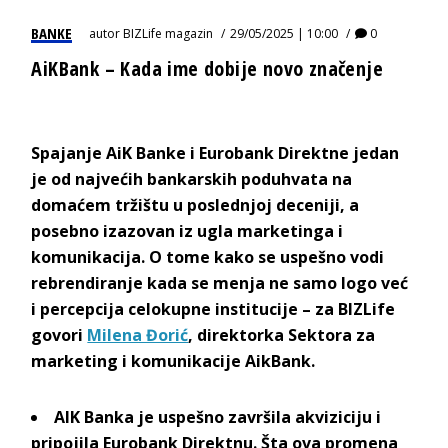
BANKE
autor
BIZLife magazin
29/05/2025 | 10:00
0
AiKBank – Kada ime dobije novo značenje
Spajanje
AiK Banke
i
Eurobank Direktne
jedan
je od najvećih bankarskih poduhvata na
domaćem tržištu
u poslednjoj deceniji, a
posebno izazovan iz ugla marketinga i
komunikacija.
O tome
kako se uspešno vodi
rebrendiranje kada se menja ne samo logo već
i percepcija celokupne institucije –
za BIZLife
govori
Milena Đorić
, direktorka Sektora za
marketing i komunikacij
e
AikBank
.
AIK Banka je uspešno završila akviziciju i
pripojila
Eurobank Direktnu
. Šta ova promena