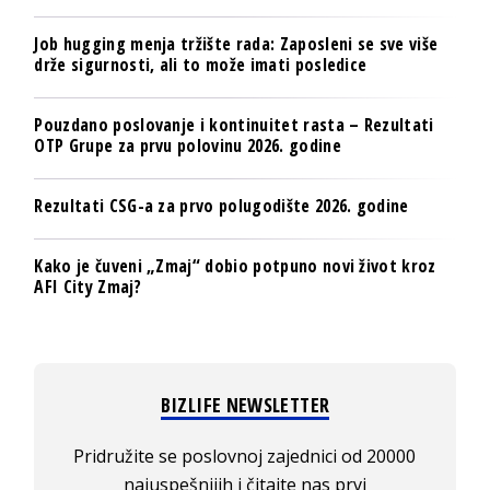
Job hugging menja tržište rada: Zaposleni se sve više
drže sigurnosti, ali to može imati posledice
Pouzdano poslovanje i kontinuitet rasta – Rezultati
OTP Grupe za prvu polovinu 2026. godine
Rezultati CSG-a za prvo polugodište 2026. godine
Kako je čuveni „Zmaj“ dobio potpuno novi život kroz
AFI City Zmaj?
BIZLIFE NEWSLETTER
Pridružite se poslovnoj zajednici od 20000
najuspešnijih i čitajte nas prvi