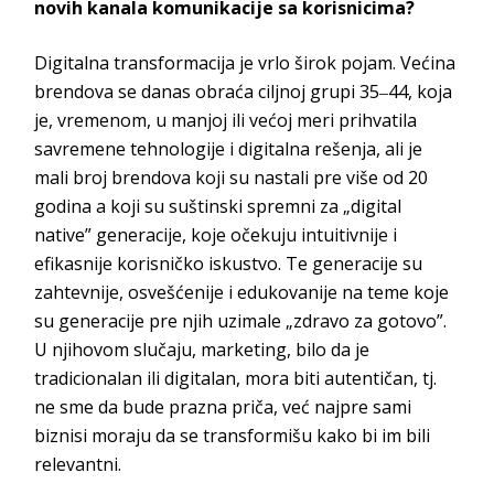
novih kanala komunikacije sa korisnicima?
Digitalna transformacija je vrlo širok pojam. Većina
brendova se danas obraća
ciljnoj grupi 35‒44, koja
je, vremenom, u manjoj ili većoj meri prihvatila
savremene tehnologije i digitalna rešenja, ali je
mali broj brendova koji su nastali pre više od 20
godina a koji
su suštinski spremni za „digital
native” generacije, koje očekuju intuitivnije i
efikasnije korisničko iskustvo. Te generacije su
zahtevnije, osvešćenije
i edukovanije na teme koje
su generacije pre njih uzimale „zdravo za gotovo”.
U njihovom slučaju, marketing, bilo da je
tradicionalan ili digitalan, mora biti autentičan, tj.
ne sme da bude prazna priča,
već najpre sami
biznisi moraju da se transformišu kako bi im bili
r
elevantni.