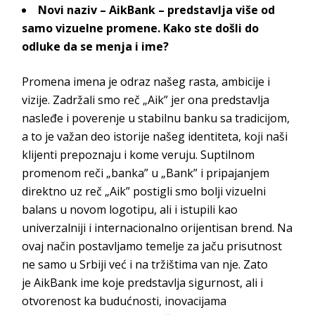
Novi naziv –
AikBank
– predstavlja više od
samo vizuelne promene. Kako ste došli do
odluke da se menja i ime?
Promena imena je odraz našeg rasta, ambicije i
vizije. Zadržali smo reč „Aik” jer ona predstavlja
nasleđe i poverenje u stabilnu banku sa tradicijom,
a to je važan deo istorije našeg identiteta
, koji naši
klijenti prepoznaju i kome veruju. Suptilnom
promenom reči „banka” u „Bank” i pripajanjem
direktno uz reč
„Aik” po
stigli smo bolji vizuelni
balans u novom logotipu, ali i istupili kao
univerzalniji i internacionalno orijentisan brend. Na
ovaj način postavljamo temelje za jaču prisutnost
ne samo u Srbiji već i na tržištima van nje. Zato
je
AikBank
ime koje predstavlja sigurnost, ali i
otvorenost ka budućnosti, inovacijama