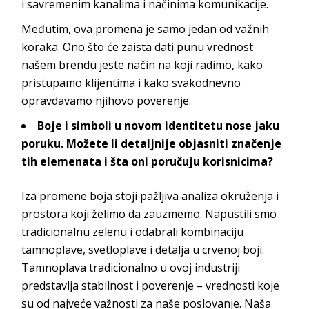
i
savremenim kanalima i načinima kom
unikacije.
Međutim, ova promena je samo jedan od važnih
koraka. Ono što će zaista dati punu vrednost
našem brendu jeste način na koji radimo, kako
pristupamo klijentima i kako svakodnevno
opravdavamo njihovo
poverenje.
Boje i simboli u novom identitetu nose jaku
poruku. Možete li detaljnije objasniti značenje
tih elemenata i šta oni
poručuju korisnicima?
Iza promene boja stoji pažljiva analiza okruženja i
prostora koji želimo da zauzmemo. Napustili smo
tradicionalnu zelenu i odabrali kombinaciju
tamnoplave, svetloplave i detalja u crvenoj boji.
Tamnoplava tradicionalno u ovoj industriji
predstavlja stabilnost i poverenje – vrednosti koje
su od najveće važnosti za naše poslovanje. Naša