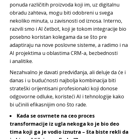
ponuda različitih proizvoda koji im, uz digitalnu
obradu zahteva, mogu biti odobreni u svega
nekoliko minuta, u zavisnosti od iznosa. Interno,
razvili smo i AI četbot, koji je tokom integracije bio
posebno koristan kolegama da se što pre
adaptiraju na nove poslovne sisteme, a radimo i na
AI projektima u oblastima CRM-a, bezbednosti
i
analitike.
Nezahvalno je davati predviđanja, ali deluje da će i
danas i u budućnosti najbolja kombinacija biti
strateški orijentisani profesionalci koji donose
odgovorne odluke, koristeći AI i tehnologije kako
bi učinili efikasnijim ono
što rade.
Kada se osvrnete na ceo proces
transformacije iz ugla nekoga ko je bio deo
tima koji ga je vodio iznutra – šta biste rekli da