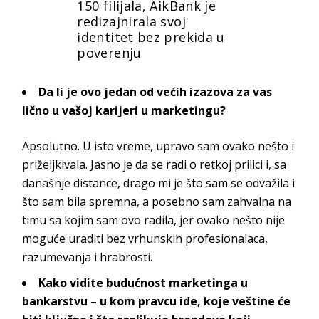
150 filijala, AikBank je
redizajnirala svoj
identitet bez prekida u
poverenju
Da li je ovo jedan od većih izazova za vas
lično u vašoj karijeri u marketingu?
Apsolutno. U isto vreme, upravo sam ovako nešto i
priželjkivala. Jasno je da se radi o retkoj prilici i, sa
današnje distance, drago mi je što sam se odvažila i
što sam bila spremna, a posebno sam zahvalna na
timu sa kojim sam ovo radila, jer ovako nešto nije
moguće uraditi bez vrhunskih profesionalaca,
razumevanja i
hrabrosti.
Kako vidite budućnost marketinga u
bankarstvu – u kom pravcu ide, koje veštine će