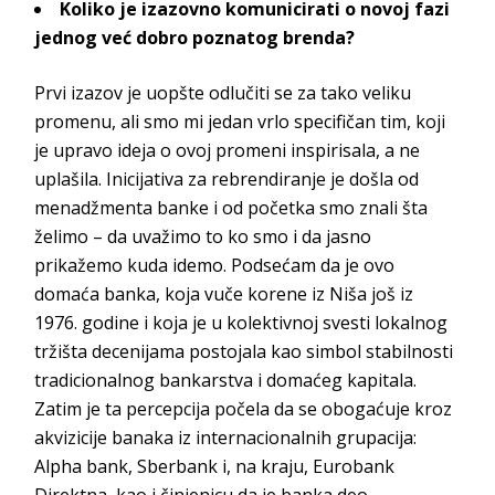
Koliko je izazovno komunicirati o novoj fazi
jednog već dobro poznatog brenda?
Prvi izazov je uopšte odlučiti se za tako veliku
promenu, ali smo mi jedan vrlo specifičan tim, koji
je upravo ideja o ovoj promeni inspirisala, a ne
uplašila. Inicijativa za rebrendiranje je došla od
menadžmenta banke i od početka smo znali šta
želimo – da uvažimo to ko smo i da jasno
prikažemo kuda idemo. Podsećam da je ovo
domaća banka, koja vuče korene iz Niša još iz
1976. godine i koja je u kolektivnoj svesti lokalnog
tržišta decenijama postojala kao simbol stabilnosti
tradicionalnog bankarstva i domaćeg kapitala.
Zatim je ta percepcija počela da se obogaćuje kroz
akvizicije banaka iz internacionalnih grupacija:
Alpha bank
,
Sberbank
i, na kraju,
Eurobank
Direktna
, kao i činjenicu da je banka deo