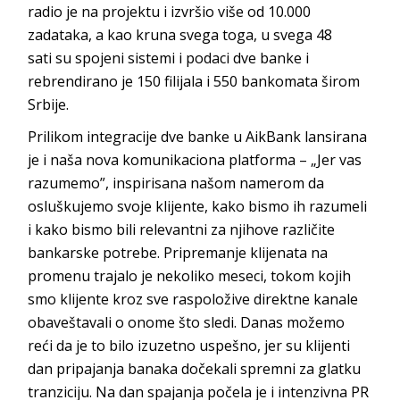
radio je na projektu i izvršio više od 10.000
zadataka, a kao kruna svega toga, u svega 48
sati
su spojeni sistemi i podaci dve banke i
rebrendirano je 150 filijala i 550 bankomata šir
om
Srbije.
Prilikom integracije dve banke u
AikBank
lansirana
je i naša nova komunikaciona platforma – „Jer vas
razumemo”, inspirisana našom namerom da
osluškujemo svoje klijente, kako bismo ih razumeli
i kako bismo bili relevantni za njihove različite
bankarske potrebe. Pripremanje klijenata na
promenu tra
jalo je nekoliko meseci, tokom kojih
smo klijente kroz sve raspoložive direktne kanale
obaveštavali o onome što sledi. Danas možemo
reći da je to bilo izuzetno uspešno, jer su klijenti
dan pripajanja banaka dočekali spremni za glatku
tranziciju. Na dan spajanja počela je i intenzivna PR