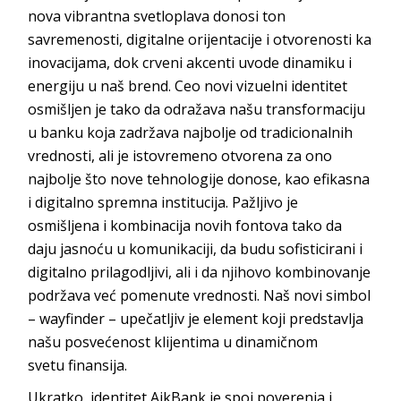
nova vibrantna svetloplava donosi ton
savremenosti, digitalne orijentacije i otvorenosti ka
inovacijama, dok crveni akcenti uvode dinamiku i
energiju u naš brend. Ceo novi vizuelni identitet
osmišljen je tako da odražava našu transformaciju
u banku koja zadržava najbolje od tradicionalnih
vrednosti, ali je istovremeno otvorena za ono
najbolje što nove tehnologije donose, kao efikasna
i digitalno spremna institucija. Pažljivo je
osmišljena i kombinacija novih fontova tako da
daju jasnoću u komunikaciji, da
budu sofisticirani i
digitalno prilagodljivi, ali i da njihovo kombinovanje
podržava već pomenute vrednosti. Naš novi simbol
–
wayfinder
– upečatljiv je
element koji predstavlja
našu posvećenost klijentima u dinamičnom
svetu
finansija.
Ukratko, identitet
AikBank
je spoj poverenja i