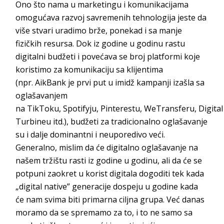
Ono što nama u marketingu i komunikacijama
omogućava razvoj savremenih tehnologija jeste da
više stvari uradimo brže, ponekad i sa manje
fizičkih resursa. Dok iz godine u godinu rastu
digitalni budžeti i povećava se broj platformi koje
koristimo za komunikaciju sa klijentima
(npr.
AikBank
je prvi put u imidž kampanji izaš
la sa
oglašavanjem
na
TikToku
,
Spotifyju
,
Pinterestu
,
WeTransferu
,
Digital
Turbineu
itd.), budžeti za tradicionalno oglašavanje
su i dalje dominantni i neuporedivo veći
.
Generalno, mislim da će digitalno oglašavanje na
našem tržištu rasti iz godine u godinu, ali da će se
potpuni zaokret u korist digitala dogoditi tek kada
„digital native” generacije dospeju u godine kada
će nam
svima biti primarna ciljna grupa. Već danas
moramo da se spremamo za to, i to ne samo sa