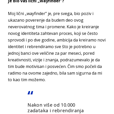
je bio vaš lični „wayfinder”?
Moj lični „wayfinder” je, pre svega, bio poziv i
ukazano poverenje da budem deo ovog
neverovatnog tima i promene. Kako je kreiranje
novog identiteta zahtevan proces, koji se često
sprovodi i po dve godine, ambicija da kreiramo novi
identitet i rebrendiramo sve što je potrebno u
jednoj banci ove veličine za par meseci, pored
kreativnosti, vizije i znanja, podrazumevalo je da
tim bude motivisan i posvećen. Čim smo počeli da
radimo na ovome zajedno, bila sam sigurna da mi
to kao t
im možemo.
Nakon više od 10.000
zadataka i rebrendiranja