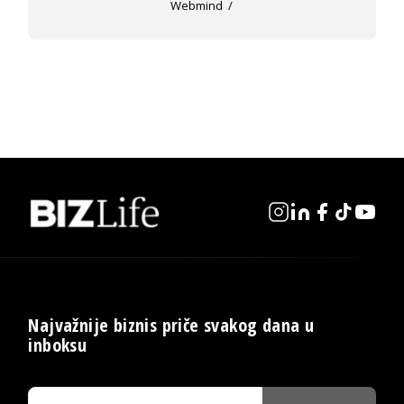
Webmind
Najvažnije biznis priče svakog dana u
inboksu