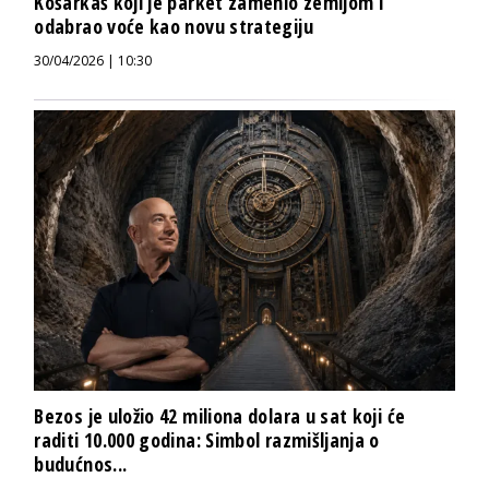
Košarkaš koji je parket zamenio zemljom i
odabrao voće kao novu strategiju
30/04/2026 | 10:30
Bezos je uložio 42 miliona dolara u sat koji će
raditi 10.000 godina: Simbol razmišljanja o
budućnos...