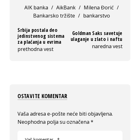
AIK banka
/
AikBank
/
Milena Đorić
/
Bankarsko tržište
/
bankarstvo
Srbija postala deo
Goldman Saks savetuje
jedinstvenog sistema
ulaganje u zlato i naftu
za plaćanja u evrima
naredna vest
prethodna vest
OSTAVITE KOMENTAR
Vaša adresa e-pošte neće biti objavljena.
Neophodna polja su označena
*