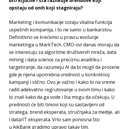
biti ključne i šta razlikuje brendove koji
opstaju od onih koji stagniraju?
Marketing i komunikacije ostaju vitalna funkcija
uspešnih kompanija, i to ne samo u bankarstvu.
Definitivno se krećemo u pravcu evolucije
marketinga u
MarkTech
. CMO-ovi danas moraju da
se interesuju za algoritme društvenih mreža,
data
mining
i
data science
za preciznu analitiku i
targetiranje, da razumeju AI da bi mogli da procene
gde je njena upotrebna vrednost u konkretnoj
kampanji i slično. Ovo je važno i kako bi na vreme
radili adekvatno regrutovanje u svom timu i kako
bi znali kako da ga vode i šta mogu da očekuju. U
prednosti će biti timovi koji su sastavljeni od
stratega, brend eksperata, stručnjaka za medije, ali
i data/IT eksperata. Vrlo sam ponosna što
u
AikBank
gradimo upravo
takav tim.