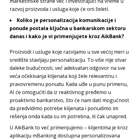
marketinške strane već i
investirajući na vreme u
razvoj proizvoda i usluga koje će o
ni želeti.
Koliko je personalizacija komunikacije i
ponude postala ključna u bankarskom sektoru
danas i kako je vi primenjujete kroz
AikBank
?
Proizvodi i usluge koje razvijamo u sve većoj meri u
središte stavljaju personalizaciju. To više nije stvar
daleke budućnosti, već adekvatan odgovor na sve
veća očekivanja klijenata koji žele relevantnu i
pravovremenu ponudu. Kada uđe u punu primenu,
AI će omogućiti da iz reaktivnog pređemo u
proaktivno bankarstvo, što će nam dati mogućnost
da predvidimo potrebe klijenata i ponudimo im
rešenja onda kada su im potrebna, ili ča
k unapred.
U
AikBank
to već primenjujemo – klijentima je kroz
aplikaciju
mBanking
dostupna personalizovana