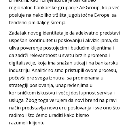
regionalne bankarske grupacije
AikGroup
, koja već
posluje na nekoliko tržišta jugoistočne Evrope, sa
tendencijom dalje
g širenja.
Zadatak novog identiteta je da adekvatno predstavi
uspešan kontinuitet u poslovanju i akvizicijama, da
uliva poverenje postojećim i budućim klijentima i
da zadrži relevantnost u svetu brzih promena i
digitalizacije, koja ima snažan uticaj i na bankarsku
industriju. Analitično smo pristupili ovom procesu,
počevši pre svega iznutra, sa promenama u
strategiji poslovanja, unapređenjima u
korisničkom iskustvu i većoj dostupnost servisa i
usluga. Zbog toga verujem da
novi brend na pravi
način predstavlja novu e
ru poslovanja i sve ono što
radimo i što ćemo uraditi kako bismo
razumeli
klijente.