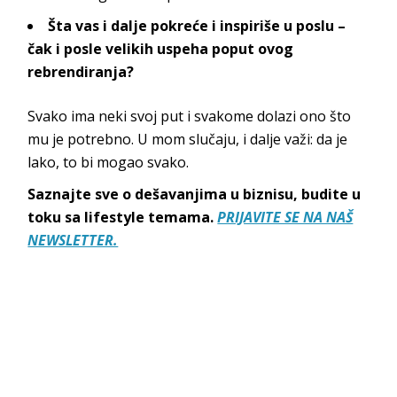
Šta vas i dalje pokreće i inspiriše u poslu –
čak i posle velikih uspeha poput ovog
rebrendiranja?
Svako ima neki svoj put i svakome dolazi ono što
mu je potrebno. U mom slučaju, i dalje važi: da je
lako, to bi moga
o svako.
Saznajte sve o dešavanjima u biznisu, budite u
toku sa lifestyle temama.
PRIJAVITE SE NA NAŠ
NEWSLETTER.