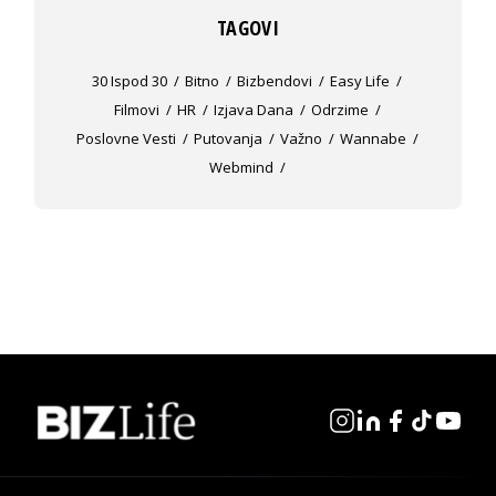
TAGOVI
30 Ispod 30
Bitno
Bizbendovi
Easy Life
Filmovi
HR
Izjava Dana
Odrzime
Poslovne Vesti
Putovanja
Važno
Wannabe
Webmind