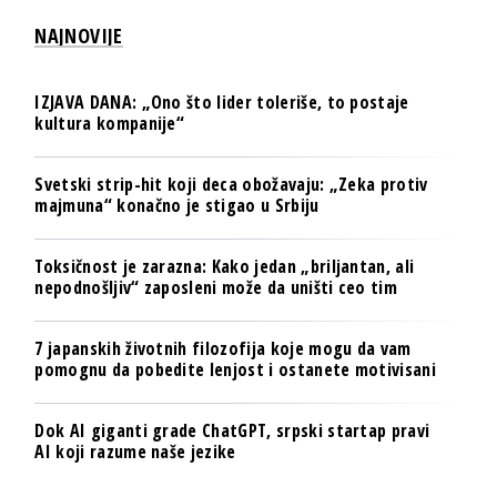
NAJNOVIJE
IZJAVA DANA: „Ono što lider toleriše, to postaje
kultura kompanije“
Svetski strip-hit koji deca obožavaju: „Zeka protiv
majmuna“ konačno je stigao u Srbiju
Toksičnost je zarazna: Kako jedan „briljantan, ali
nepodnošljiv“ zaposleni može da uništi ceo tim
7 japanskih životnih filozofija koje mogu da vam
pomognu da pobedite lenjost i ostanete motivisani
Dok AI giganti grade ChatGPT, srpski startap pravi
AI koji razume naše jezike