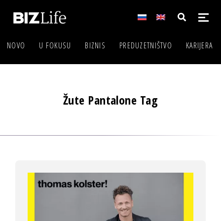
NOVO
U FOKUSU
BIZNIS
PREDUZETNIŠTVO
KARIJERA
Žute Pantalone Tag