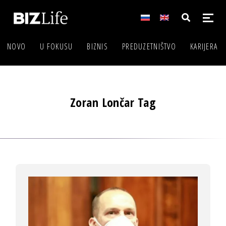
NOVO
U FOKUSU
BIZNIS
PREDUZETNIŠTVO
KARIJERA
Zoran Lončar Tag