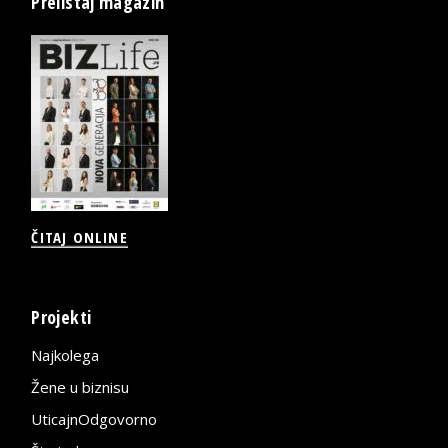
Prelistaj magazin
ČITAJ ONLINE
Projekti
Najkolega
Žene u biznisu
UticajnOdgovorno