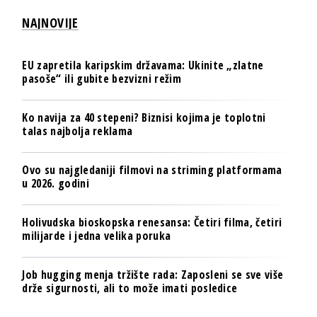
NAJNOVIJE
EU zapretila karipskim državama: Ukinite „zlatne
pasoše“ ili gubite bezvizni režim
Ko navija za 40 stepeni? Biznisi kojima je toplotni
talas najbolja reklama
Ovo su najgledaniji filmovi na striming platformama
u 2026. godini
Holivudska bioskopska renesansa: Četiri filma, četiri
milijarde i jedna velika poruka
Job hugging menja tržište rada: Zaposleni se sve više
drže sigurnosti, ali to može imati posledice