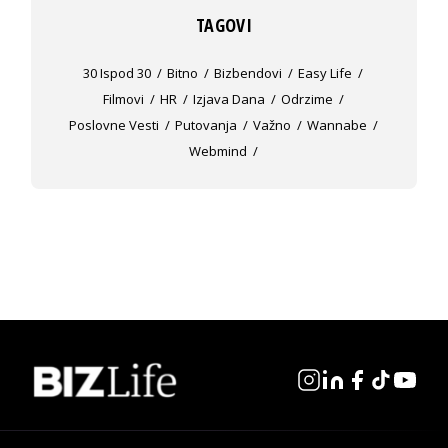
TAGOVI
30 Ispod 30
Bitno
Bizbendovi
Easy Life
Filmovi
HR
Izjava Dana
Odrzime
Poslovne Vesti
Putovanja
Važno
Wannabe
Webmind