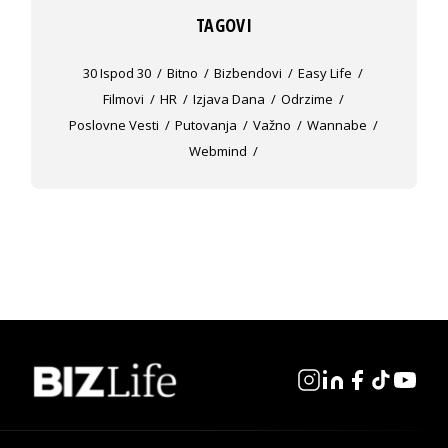
TAGOVI
30 Ispod 30
Bitno
Bizbendovi
Easy Life
Filmovi
HR
Izjava Dana
Odrzime
Poslovne Vesti
Putovanja
Važno
Wannabe
Webmind