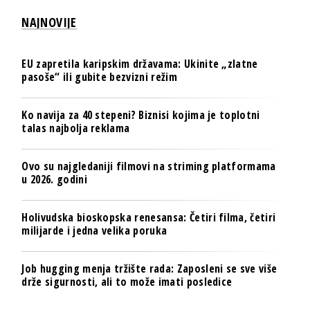
NAJNOVIJE
EU zapretila karipskim državama: Ukinite „zlatne
pasoše“ ili gubite bezvizni režim
Ko navija za 40 stepeni? Biznisi kojima je toplotni
talas najbolja reklama
Ovo su najgledaniji filmovi na striming platformama
u 2026. godini
Holivudska bioskopska renesansa: Četiri filma, četiri
milijarde i jedna velika poruka
Job hugging menja tržište rada: Zaposleni se sve više
drže sigurnosti, ali to može imati posledice