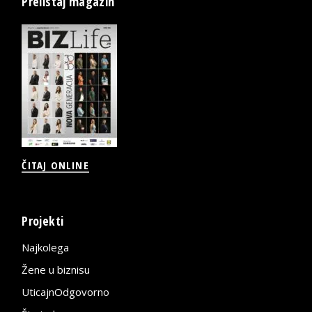
Prelistaj magazin
ČITAJ ONLINE
Projekti
Najkolega
Žene u biznisu
UticajnOdgovorno