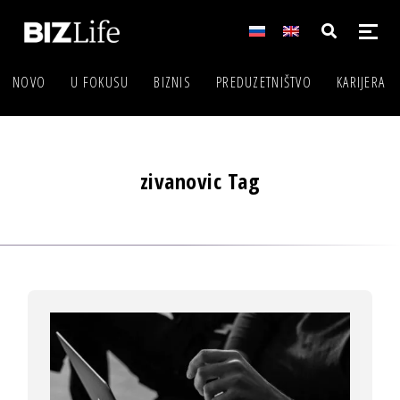
NOVO
U FOKUSU
BIZNIS
PREDUZETNIŠTVO
KARIJERA
zivanovic Tag