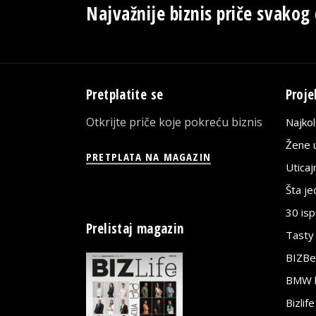
Najvažnije biznis priče svakog
Pretplatite se
Proje
Otkrijte priče koje pokreću biznis
Najko
Žene u
PRETPLATA NA MAGAZIN
Utica
Šta j
30 is
Prelistaj magazin
Tasty
BIZBe
BMW bi
Bizlif