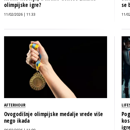
olimpijske igre?
se 
11/02/2026 | 11:33
11/0
AFTERHOUR
LIFE
Ovogodišnje olimpijske medalje vrede više
Pog
nego ikada
kos
igr