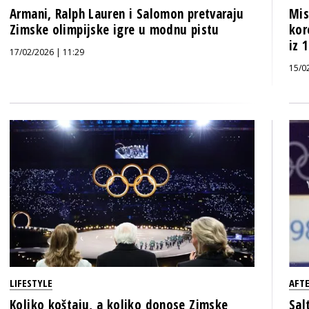
Armani, Ralph Lauren i Salomon pretvaraju
Mis
Zimske olimpijske igre u modnu pistu
kor
iz 
17/02/2026 | 11:29
15/0
LIFESTYLE
AFT
Koliko koštaju, a koliko donose Zimske
Sal