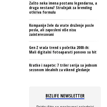
Zašto neka imena postanu legendarna, a
druga nestanu? Stručnjak za brending
otkriva formulu
Kompanije žele da vrate druženje posle
posla, ali zaposleni više nisu
zainteresovani
Gen Z vraća trend s početka 2000-ih:
Mali digitalni fotoaparati ponovo su hit
Kratke i napete: 7 triler serija sa jednom
sezonom idealnih za vikend gledanje
BIZLIFE NEWSLETTER