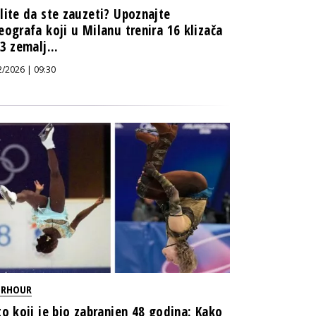
lite da ste zauzeti? Upoznajte
eografa koji u Milanu trenira 16 klizača
13 zemalj...
2/2026 | 09:30
ERHOUR
to koji je bio zabranjen 48 godina: Kako