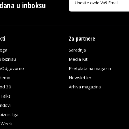
 dana u inboksu
kti
Za partnere
lega
Saradnja
 biznisu
Media Kit
jnOdgovorno
Pretplata na magazin
edemo
Newsletter
pod 30
Arhiva magazina
 Talks
ndovi
znis liga
e Week