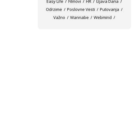
Easy Life
Filmovi
HR
Izjava Dana
Odrzime
Poslovne Vesti
Putovanja
Važno
Wannabe
Webmind