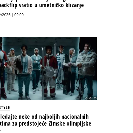
backflip vratio u umetničko klizanje
2/2026 | 09:00
STYLE
ledajte neke od najboljih nacionalnih
tima za predstojeće Zimske olimpijske
e