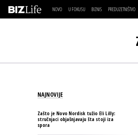
NOVO
U FOKUSU
BIZNIS
PREDUZETNIŠTVO
IZJAVA DANA
BIZNIS SCENA
VIDEO
REAL ESTATE
IZJAVA DANA
BIZNIS SCENA
BREND I KOMUNIKACI
VIDEO
REAL ESTATE
ESG & ENERGY
BREND I KOMUNIKACI
BANKE
ESG & ENERGY
OSIGURANJE
BANKE
TECH I AI
OSIGURANJE
BIZNIS & SPORT
NAJNOVIJE
TECH I AI
PULS REGIONA
BIZNIS & SPORT
NOVO NA RAFU
Zašto je Novo Nordisk tužio Eli Lilly:
PULS REGIONA
stručnjaci objašnjavaju šta stoji iza
spora
NOVO NA RAFU