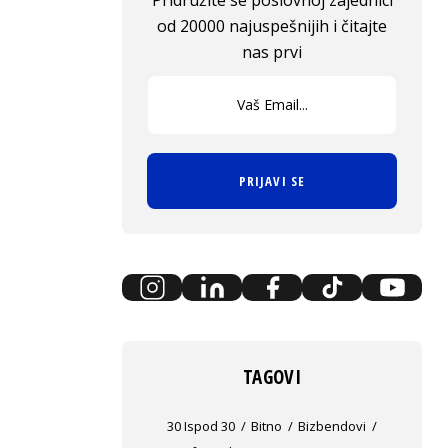
Pridružite se poslovnoj zajednici
od 20000 najuspešnijih i čitajte
nas prvi
PRIJAVI SE
TAGOVI
30 Ispod 30
Bitno
Bizbendovi