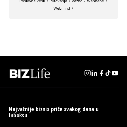
Poslovne Vesti
Putovanja
Važno
Wannabe
Webmind
Najvažnije biznis priče svakog dana u
inboksu