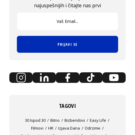
najuspešnijih i čitajte nas prvi
PRIJAVI SE
TAGOVI
30 Ispod 30
Bitno
Bizbendovi
Easy Life
Filmovi
HR
Izjava Dana
Odrzime