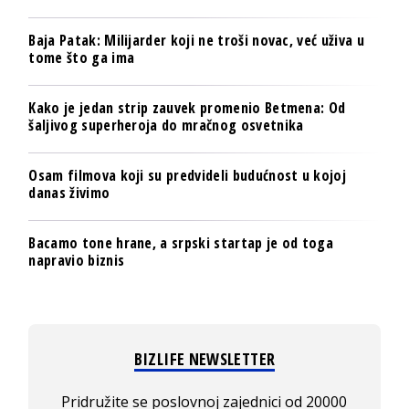
Baja Patak: Milijarder koji ne troši novac, već uživa u
tome što ga ima
Kako je jedan strip zauvek promenio Betmena: Od
šaljivog superheroja do mračnog osvetnika
Osam filmova koji su predvideli budućnost u kojoj
danas živimo
Bacamo tone hrane, a srpski startap je od toga
napravio biznis
BIZLIFE NEWSLETTER
Pridružite se poslovnoj zajednici od 20000