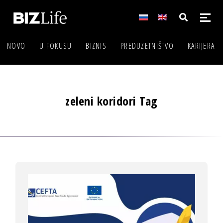
NOVO
U FOKUSU
BIZNIS
PREDUZETNIŠTVO
KARIJERA
zeleni koridori Tag