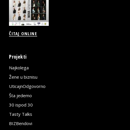
ČITAJ ONLINE
Projekti
Najkolega
Žene u biznisu
UticajnOdgovorno
Šta jedemo
30 ispod 30
Tasty Talks
BIZBendovi