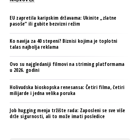
EU zapretila karipskim državama: Ukinite „zlatne
pasoše“ ili gubite bezvizni režim
Ko navija za 40 stepeni? Biznisi kojima je toplotni
talas najbolja reklama
Ovo su najgledaniji filmovi na striming platformama
u 2026. godini
Holivudska bioskopska renesansa: Četiri filma, četiri
milijarde i jedna velika poruka
Job hugging menja tržište rada: Zaposleni se sve više
drže sigurnosti, ali to može imati posledice