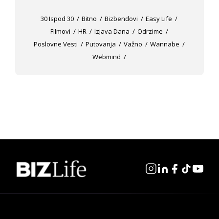
30 Ispod 30
Bitno
Bizbendovi
Easy Life
Filmovi
HR
Izjava Dana
Odrzime
Poslovne Vesti
Putovanja
Važno
Wannabe
Webmind