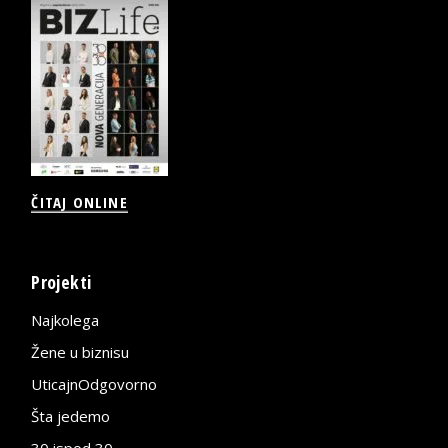
ČITAJ ONLINE
Projekti
Najkolega
Žene u biznisu
UticajnOdgovorno
Šta jedemo
30 ispod 30