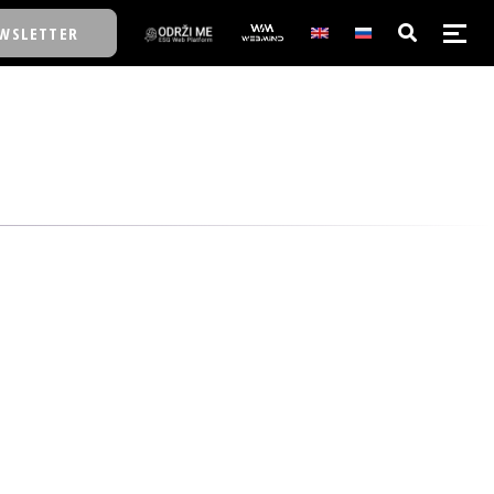
WSLETTER
E/SCHOOL
E/SCHOOL
A
A