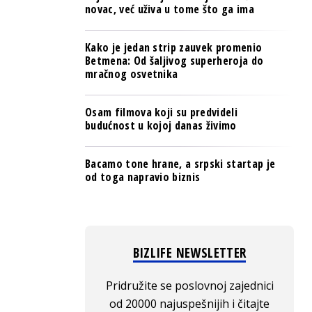
novac, već uživa u tome što ga ima
Kako je jedan strip zauvek promenio
Betmena: Od šaljivog superheroja do
mračnog osvetnika
Osam filmova koji su predvideli
budućnost u kojoj danas živimo
Bacamo tone hrane, a srpski startap je
od toga napravio biznis
BIZLIFE NEWSLETTER
Pridružite se poslovnoj zajednici
od 20000 najuspešnijih i čitajte