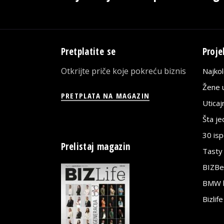
Pretplatite se
Proje
Otkrijte priče koje pokreću biznis
Najko
Žene u
PRETPLATA NA MAGAZIN
Utica
Šta j
30 is
Prelistaj magazin
Tasty
BIZBe
BMW bi
Bizlif