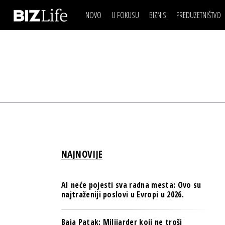
NOVO
U FOKUSU
BIZNIS
PREDUZETNIŠTVO
IZJAVA DANA
BIZNIS SCENA
VIDEO
REAL ESTATE
IZJAVA DANA
BIZNIS SCENA
BREND I KOMUNIKACI
VIDEO
REAL ESTATE
ESG & ENERGY
BREND I KOMUNIKACI
BANKE
ESG & ENERGY
OSIGURANJE
BANKE
TECH I AI
OSIGURANJE
BIZNIS & SPORT
NAJNOVIJE
TECH I AI
PULS REGIONA
BIZNIS & SPORT
NOVO NA RAFU
AI neće pojesti sva radna mesta: Ovo su
PULS REGIONA
najtraženiji poslovi u Evropi u 2026.
NOVO NA RAFU
Baja Patak: Milijarder koji ne troši