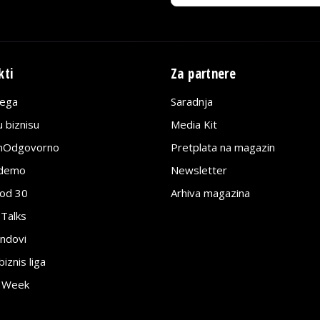
kti
Za partnere
lega
Saradnja
 biznisu
Media Kit
jnOdgovorno
Pretplata na magazin
edemo
Newsletter
pod 30
Arhiva magazina
 Talks
ndovi
znis liga
e Week