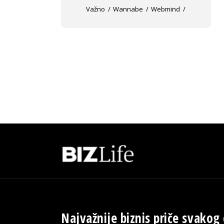
Važno
Wannabe
Webmind
Najvažnije biznis priče svakog